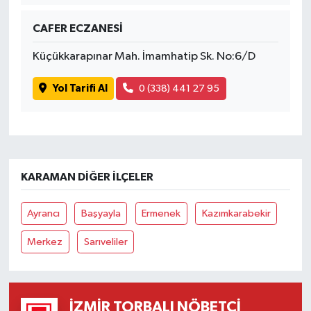
CAFER ECZANESİ
Küçükkarapınar Mah. İmamhatip Sk. No:6/D
Yol Tarifi Al
0 (338) 441 27 95
KARAMAN DIĞER İLÇELER
Ayrancı
Başyayla
Ermenek
Kazımkarabekir
Merkez
Sarıveliler
İZMIR TORBALI NÖBETÇI