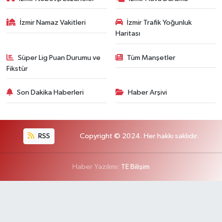
İzmir Namaz Vakitleri
İzmir Trafik Yoğunluk
Haritası
Süper Lig Puan Durumu ve
Tüm Manşetler
Fikstür
Son Dakika Haberleri
Haber Arşivi
RSS
Copyright © 2024. Her hakkı saklıdır.
Haber Yazılımı:
TE Bilişim