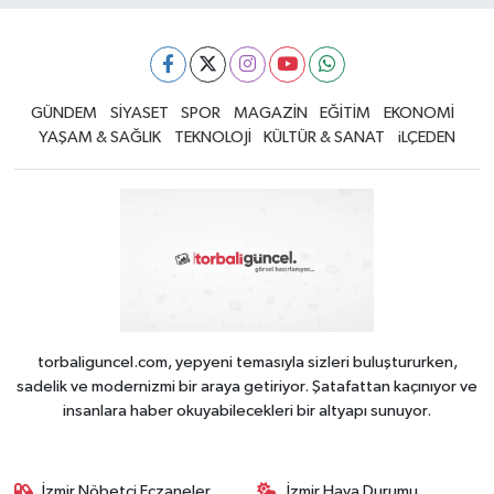
GÜNDEM
SİYASET
SPOR
MAGAZİN
EĞİTİM
EKONOMİ
YAŞAM & SAĞLIK
TEKNOLOJİ
KÜLTÜR & SANAT
iLÇEDEN
torbaliguncel.com, yepyeni temasıyla sizleri buluştururken,
sadelik ve modernizmi bir araya getiriyor. Şatafattan kaçınıyor ve
insanlara haber okuyabilecekleri bir altyapı sunuyor.
İzmir Nöbetçi Eczaneler
İzmir Hava Durumu