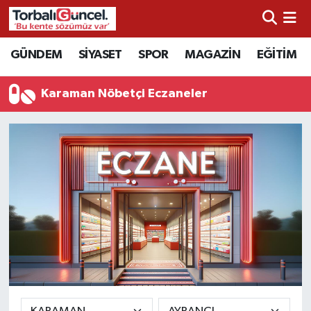
İzmir Nöbetçi Eczaneler
GÜNDEM
SİYASET
SPOR
MAGAZİN
EĞİTİM
İzmir Hava Durumu
Karaman Nöbetçi Eczaneler
İzmir Namaz Vakitleri
İzmir Trafik Yoğunluk Haritası
Süper Lig Puan Durumu ve Fikstür
Tüm Manşetler
Son Dakika Haberleri
Haber Arşivi