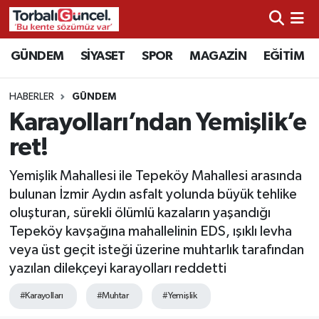
İzmir Nöbetçi Eczaneler
GÜNDEM
SİYASET
SPOR
MAGAZİN
EĞİTİM
İzmir Hava Durumu
HABERLER
GÜNDEM
Karayolları’ndan Yemişlik’e
İzmir Namaz Vakitleri
ret!
İzmir Trafik Yoğunluk Haritası
Yemişlik Mahallesi ile Tepeköy Mahallesi arasında
bulunan İzmir Aydın asfalt yolunda büyük tehlike
Süper Lig Puan Durumu ve Fikstür
oluşturan, sürekli ölümlü kazaların yaşandığı
Tepeköy kavşağına mahallelinin EDS, ışıklı levha
Tüm Manşetler
veya üst geçit isteği üzerine muhtarlık tarafından
yazılan dilekçeyi karayolları reddetti
Son Dakika Haberleri
#Karayolları
#Muhtar
#Yemişlik
Haber Arşivi