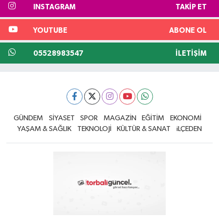
INSTAGRAM
TAKIP ET
YOUTUBE
ABONE OL
05528983547
İLETIŞIM
GÜNDEM
SİYASET
SPOR
MAGAZİN
EĞİTİM
EKONOMİ
YAŞAM & SAĞLIK
TEKNOLOJİ
KÜLTÜR & SANAT
iLÇEDEN