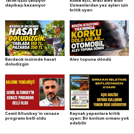
Tarım işçisi çalışıyor
Klima açtı, aracı alev aldı!
dayıbaşı kazanıyor
Uzmanlardan yaz ayları için
kritik uyarı
Bardacık incirinde hasat
Alev topuna döndü
doludizgin
Cemil Altunbey'in cenaze
Kaynak yapanlara kritik
programı belli oldu
uyarı: Bir kıvılcım ormanı yok
edebilir