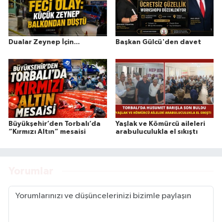
Dualar Zeynep İçin...
Başkan Gülcü'den davet
Büyükşehir’den Torbalı’da
Yaşlak ve Kömürcü aileleri
“Kırmızı Altın” mesaisi
arabuluculukla el sıkıştı
Yorumlar