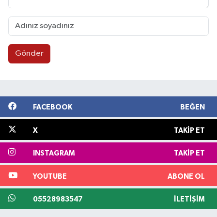
Gönder
FACEBOOK
BEĞEN
X
TAKIP ET
INSTAGRAM
TAKIP ET
YOUTUBE
ABONE OL
05528983547
İLETIŞIM