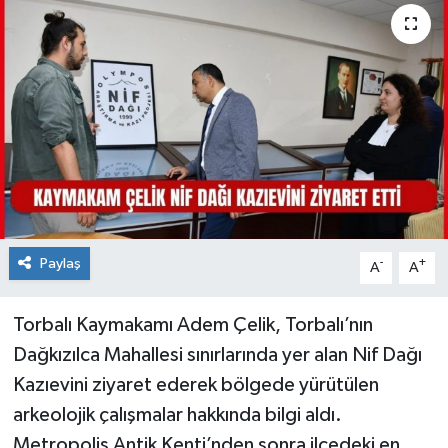
Paylaş
-
+
A
A
Torbalı Kaymakamı Adem Çelik, Torbalı’nın
Dağkızılca Mahallesi sınırlarında yer alan Nif Dağı
Kazıevini ziyaret ederek bölgede yürütülen
arkeolojik çalışmalar hakkında bilgi aldı.
Metropolis Antik Kenti’nden sonra ilçedeki en