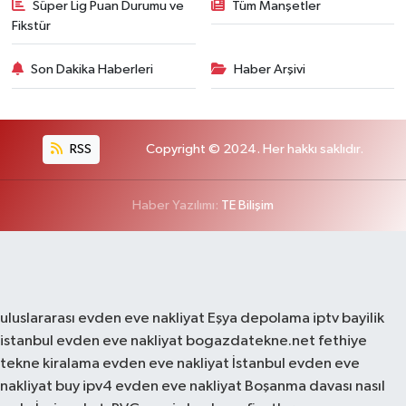
Süper Lig Puan Durumu ve
Tüm Manşetler
Fikstür
Son Dakika Haberleri
Haber Arşivi
RSS
Copyright © 2024. Her hakkı saklıdır.
Haber Yazılımı:
TE Bilişim
uluslararası evden eve nakliyat
Eşya depolama
iptv bayilik
istanbul evden eve nakliyat
bogazdatekne.net
fethiye
tekne kiralama
evden eve nakliyat
İstanbul evden eve
nakliyat
buy ipv4
evden eve nakliyat
Boşanma davası nasıl