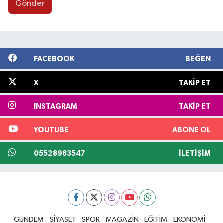
Gönder
FACEBOOK
BEĞEN
X
TAKIP ET
INSTAGRAM
TAKIP ET
YOUTUBE
ABONE OL
05528983547
İLETIŞIM
GÜNDEM
SİYASET
SPOR
MAGAZİN
EĞİTİM
EKONOMİ