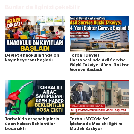
Bunlar da ilginizi çekebilir
Devlet anaokullarında ön
Torbalı Devlet
kayıt heyecanı başladı
Hastanesi'nde Acil Servise
Güçlü Takviye: 4 Yeni Doktor
Göreve Başladı
Torbalı’da araç sahiplerini
Torbalı MYO’da 3+1
üzen haber: Beklentiler
İşletmede Mesleki Eğitim
boşa çıktı
Modeli Başlıyor