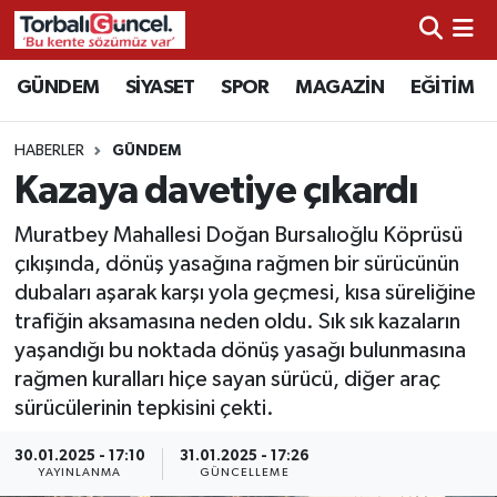
İzmir Nöbetçi Eczaneler
GÜNDEM
SİYASET
SPOR
MAGAZİN
EĞİTİM
İzmir Hava Durumu
HABERLER
GÜNDEM
Kazaya davetiye çıkardı
İzmir Namaz Vakitleri
Muratbey Mahallesi Doğan Bursalıoğlu Köprüsü
İzmir Trafik Yoğunluk Haritası
çıkışında, dönüş yasağına rağmen bir sürücünün
dubaları aşarak karşı yola geçmesi, kısa süreliğine
Süper Lig Puan Durumu ve Fikstür
trafiğin aksamasına neden oldu. Sık sık kazaların
yaşandığı bu noktada dönüş yasağı bulunmasına
Tüm Manşetler
rağmen kuralları hiçe sayan sürücü, diğer araç
sürücülerinin tepkisini çekti.
Son Dakika Haberleri
30.01.2025 - 17:10
31.01.2025 - 17:26
YAYINLANMA
GÜNCELLEME
Haber Arşivi