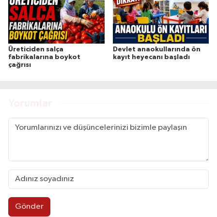
Üreticiden salça
Devlet anaokullarında ön
fabrikalarına boykot
kayıt heyecanı başladı
çağrısı
Yorumlar
Gönder