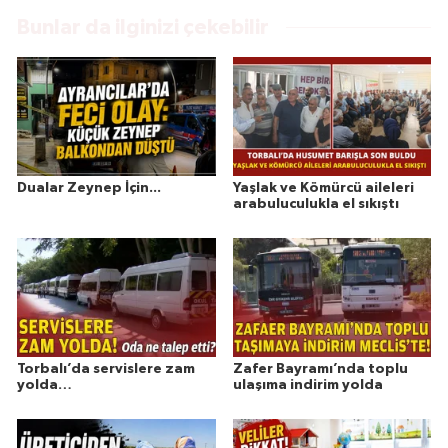
Bunlar da ilginizi çekebilir
Dualar Zeynep İçin...
Yaşlak ve Kömürcü aileleri
arabuluculukla el sıkıştı
Torbalı’da servislere zam
Zafer Bayramı’nda toplu
yolda…
ulaşıma indirim yolda