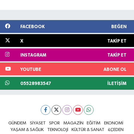
FACEBOOK
BEĞEN
X
TAKIP ET
INSTAGRAM
TAKIP ET
YOUTUBE
ABONE OL
05528983547
İLETIŞIM
GÜNDEM
SİYASET
SPOR
MAGAZİN
EĞİTİM
EKONOMİ
YAŞAM & SAĞLIK
TEKNOLOJİ
KÜLTÜR & SANAT
iLÇEDEN