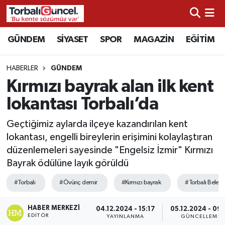
İzmir Nöbetçi Eczaneler
GÜNDEM
SİYASET
SPOR
MAGAZİN
EĞİTİM
İzmir Hava Durumu
HABERLER
GÜNDEM
Kırmızı bayrak alan ilk kent
İzmir Namaz Vakitleri
lokantası Torbalı’da
İzmir Trafik Yoğunluk Haritası
Geçtiğimiz aylarda ilçeye kazandırılan kent
lokantası, engelli bireylerin erişimini kolaylaştıran
Süper Lig Puan Durumu ve Fikstür
düzenlemeleri sayesinde "Engelsiz İzmir" Kırmızı
Bayrak ödülüne layık görüldü
Tüm Manşetler
#Torbalı
#Övünç demir
#Kırmızı bayrak
#Torbalı Beledi
Son Dakika Haberleri
HABER MERKEZI
04.12.2024 - 15:17
05.12.2024 - 09:
EDITÖR
Haber Arşivi
YAYINLANMA
GÜNCELLEME