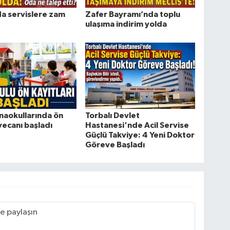
da servislere zam
Zafer Bayramı’nda toplu
ulaşıma indirim yolda
naokullarında ön
Torbalı Devlet
yecanı başladı
Hastanesi'nde Acil Servise
Güçlü Takviye: 4 Yeni Doktor
Göreve Başladı