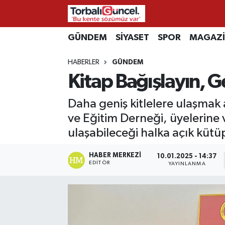
GÜNDEM
SİYASET
SPOR
MAGAZ
İzmir Nöbetçi Eczaneler
HABERLER
GÜNDEM
İzmir Hava Durumu
Kitap Bağışlayın, 
İzmir Namaz Vakitleri
Daha geniş kitlelere ulaşmak
İzmir Trafik Yoğunluk Haritası
ve Eğitim Derneği, üyelerine 
ulaşabileceği halka açık kütü
Süper Lig Puan Durumu ve Fikstür
HABER MERKEZI
10.01.2025 - 14:37
EDITÖR
YAYINLANMA
Tüm Manşetler
Son Dakika Haberleri
Haber Arşivi