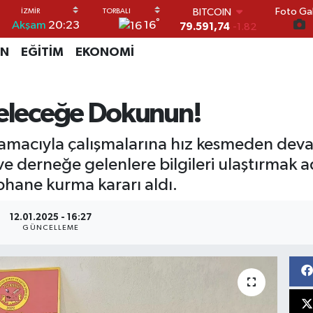
Foto Gal
DOLAR
°
16
Akşam
20:23
45,43620
0.02
EURO
İN
EĞİTİM
EKONOMİ
53,38690
0.19
STERLİN
61,60380
0.18
G.ALTIN
Geleceğe Dokunun!
6862,09000
0.19
BİST100
 amacıyla çalışmalarına hız kesmeden dev
14.598,00
0
BITCOIN
ve derneğe gelenlere bilgileri ulaştırmak 
79.591,74
-1.82
phane kurma kararı aldı.
12.01.2025 - 16:27
GÜNCELLEME