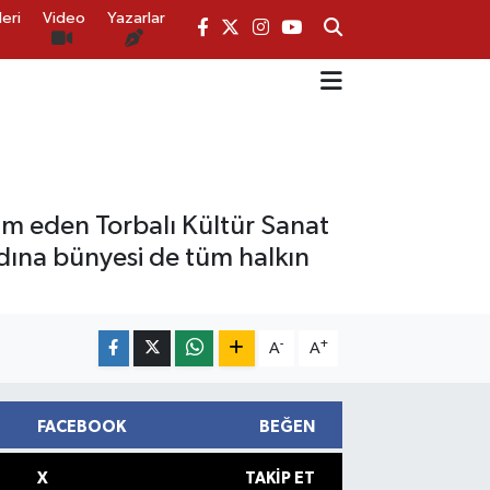
eri
Video
Yazarlar
am eden Torbalı Kültür Sanat
adına bünyesi de tüm halkın
-
+
A
A
FACEBOOK
BEĞEN
X
TAKIP ET