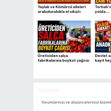
Yaşlak ve Kömürcü aileleri
Torbalı’
arabuluculukla el sıkıştı
yolda…
Üreticiden salça
Devlet a
fabrikalarına boykot çağrısı
kayıt he
Yorumlar