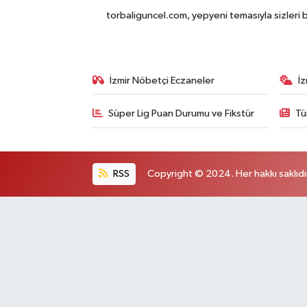
torbaliguncel.com, yepyeni temasıyla sizleri b
İzmir Nöbetçi Eczaneler
İ
Süper Lig Puan Durumu ve Fikstür
Tü
RSS
Copyright © 2024. Her hakkı saklıdı