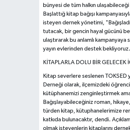
bünyesi de tüm halkın ulaşabileceği 
Başlattığ kitap bağışı kampanyasıyla
isteyen dernek yönetimi, "Bağışladı
tutacak, bir gencin hayal gücünü be
ulaştırarak bu anlamlı kampanyaya s
yayın evlerinden destek bekliyoruz
KİTAPLARLA DOLU BİR GELECEK İ
Kitap severlere seslenen TOKSED yö
Derneği olarak, ilçemizdeki öğrenci
kütüphanemizi zenginleştirmek amac
Bağışlayabileceğiniz roman, hikaye, 
türden kitap, kütuphanelerimize re
katkıda bulunacaktır, dendi. Açık
olmak isteyenlerin kitaplarını dernek