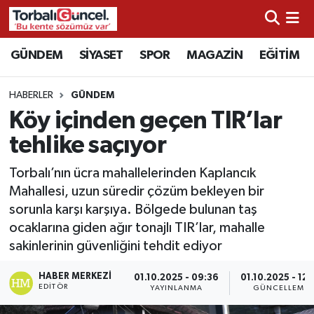
İzmir Nöbetçi Eczaneler
GÜNDEM
SİYASET
SPOR
MAGAZİN
EĞİTİM
İzmir Hava Durumu
HABERLER
GÜNDEM
Köy içinden geçen TIR’lar
İzmir Namaz Vakitleri
tehlike saçıyor
İzmir Trafik Yoğunluk Haritası
Torbalı’nın ücra mahallelerinden Kaplancık
Mahallesi, uzun süredir çözüm bekleyen bir
Süper Lig Puan Durumu ve Fikstür
sorunla karşı karşıya. Bölgede bulunan taş
ocaklarına giden ağır tonajlı TIR’lar, mahalle
Tüm Manşetler
sakinlerinin güvenliğini tehdit ediyor
Son Dakika Haberleri
HABER MERKEZI
01.10.2025 - 09:36
01.10.2025 - 12:
EDITÖR
YAYINLANMA
GÜNCELLEME
Haber Arşivi