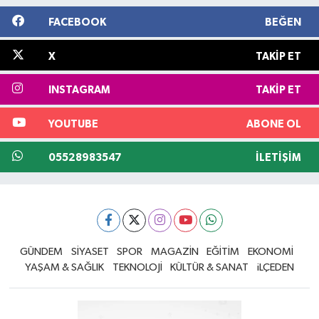
FACEBOOK
BEĞEN
X
TAKIP ET
INSTAGRAM
TAKIP ET
YOUTUBE
ABONE OL
05528983547
İLETIŞIM
GÜNDEM
SİYASET
SPOR
MAGAZİN
EĞİTİM
EKONOMİ
YAŞAM & SAĞLIK
TEKNOLOJİ
KÜLTÜR & SANAT
iLÇEDEN