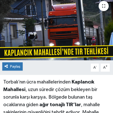
Paylaş
-
+
A
A
Torbalı’nın ücra mahallelerinden
Kaplancık
Mahallesi
, uzun süredir çözüm bekleyen bir
sorunla karşı karşıya. Bölgede bulunan taş
ocaklarına giden
ağır tonajlı TIR’lar
, mahalle
sakinlerinin güvenliğini tehdit ediyor. Mahalle