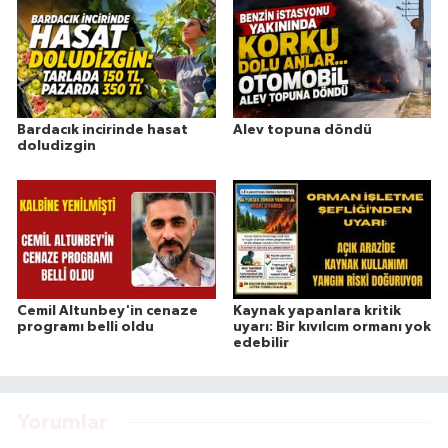
Bardacık incirinde hasat
Alev topuna döndü
doludizgin
Cemil Altunbey'in cenaze
Kaynak yapanlara kritik
programı belli oldu
uyarı: Bir kıvılcım ormanı yok
edebilir
Yorumlar