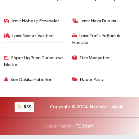
İzmir Nöbetçi Eczaneler
İzmir Hava Durumu
İzmir Namaz Vakitleri
İzmir Trafik Yoğunluk
Haritası
Süper Lig Puan Durumu ve
Tüm Manşetler
Fikstür
Son Dakika Haberleri
Haber Arşivi
RSS
Copyright © 2024. Her hakkı saklıdır.
Haber Yazılımı:
TE Bilişim