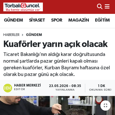
İzmir Nöbetçi Eczaneler
GÜNDEM
SİYASET
SPOR
MAGAZİN
EĞİTİM
İzmir Hava Durumu
HABERLER
GÜNDEM
Kuaförler yarın açık olacak
İzmir Namaz Vakitleri
Ticaret Bakanlığı’nın aldığı karar doğrultusunda
İzmir Trafik Yoğunluk Haritası
normal şartlarda pazar günleri kapalı olması
gereken kuaförler, Kurban Bayramı haftasına özel
Süper Lig Puan Durumu ve Fikstür
olarak bu pazar günü açık olacak.
Tüm Manşetler
HABER MERKEZI
23.05.2026 - 08:35
1 DK
EDITÖR
YAYINLANMA
OKUNMA SÜRESI
Son Dakika Haberleri
Haber Arşivi