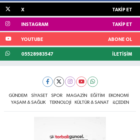
X
TAKIP ET
INSTAGRAM
TAKIP ET
YOUTUBE
ABONE OL
05528983547
İLETIŞIM
GÜNDEM
SİYASET
SPOR
MAGAZİN
EĞİTİM
EKONOMİ
YAŞAM & SAĞLIK
TEKNOLOJİ
KÜLTÜR & SANAT
iLÇEDEN