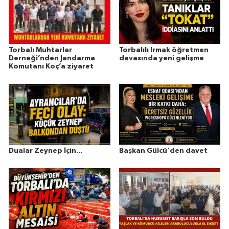
Torbalı Muhtarlar
Torbalılı Irmak öğretmen
Derneği’nden Jandarma
davasında yeni gelişme
Komutanı Koç’a ziyaret
Dualar Zeynep İçin...
Başkan Gülcü'den davet