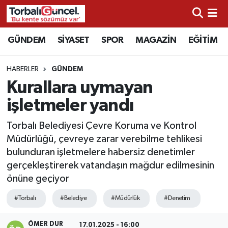
İzmir Nöbetçi Eczaneler
GÜNDEM
SİYASET
SPOR
MAGAZİN
EĞİTİM
İzmir Hava Durumu
HABERLER
GÜNDEM
Kurallara uymayan
İzmir Namaz Vakitleri
işletmeler yandı
İzmir Trafik Yoğunluk Haritası
Torbalı Belediyesi Çevre Koruma ve Kontrol
Müdürlüğü, çevreye zarar verebilme tehlikesi
Süper Lig Puan Durumu ve Fikstür
bulunduran işletmelere habersiz denetimler
gerçekleştirerek vatandaşın mağdur edilmesinin
Tüm Manşetler
önüne geçiyor
Son Dakika Haberleri
#Torbalı
#Belediye
#Müdürlük
#Denetim
Haber Arşivi
ÖMER DUR
17.01.2025 - 16:00