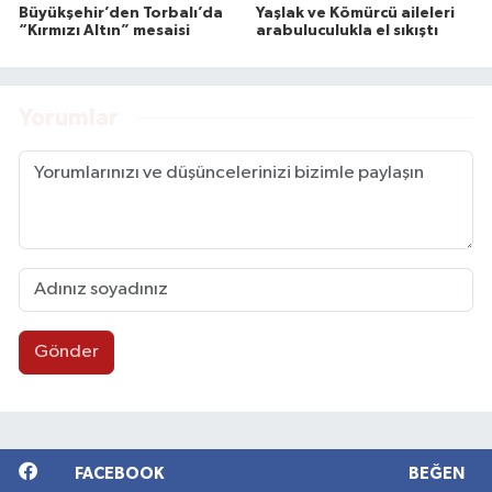
Büyükşehir’den Torbalı’da
Yaşlak ve Kömürcü aileleri
“Kırmızı Altın” mesaisi
arabuluculukla el sıkıştı
Yorumlar
Gönder
FACEBOOK
BEĞEN