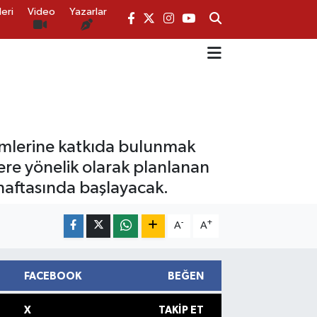
eri
Video
Yazarlar
işimlerine katkıda bulunmak
lere yönelik olarak planlanan
k haftasında başlayacak.
-
+
A
A
FACEBOOK
BEĞEN
X
TAKIP ET