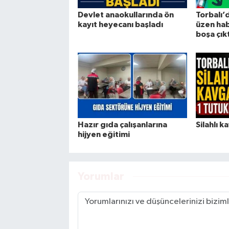
Devlet anaokullarında ön
Torbalı’d
kayıt heyecanı başladı
üzen hab
boşa çıkt
Hazır gıda çalışanlarına
Silahlı 
hijyen eğitimi
Yorumlar