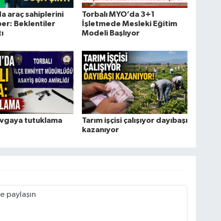
a araç sahiplerini
Torbalı MYO’da 3+1
er: Beklentiler
İşletmede Mesleki Eğitim
ı
Modeli Başlıyor
kavgaya tutuklama
Tarım işçisi çalışıyor dayıbaşı
kazanıyor