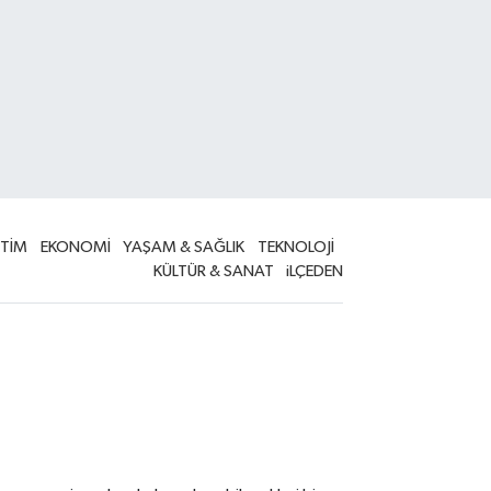
İTİM
EKONOMİ
YAŞAM & SAĞLIK
TEKNOLOJİ
KÜLTÜR & SANAT
iLÇEDEN