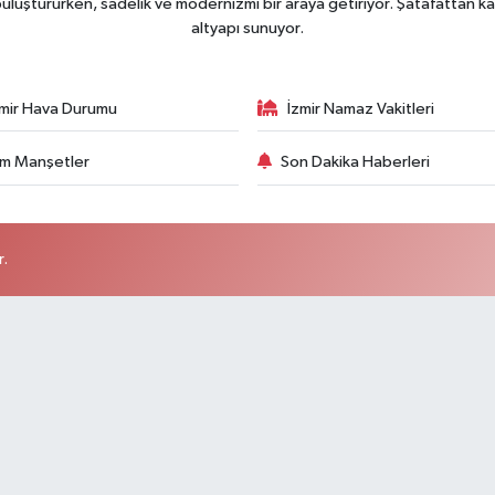
uluştururken, sadelik ve modernizmi bir araya getiriyor. Şatafattan ka
altyapı sunuyor.
zmir Hava Durumu
İzmir Namaz Vakitleri
m Manşetler
Son Dakika Haberleri
r.