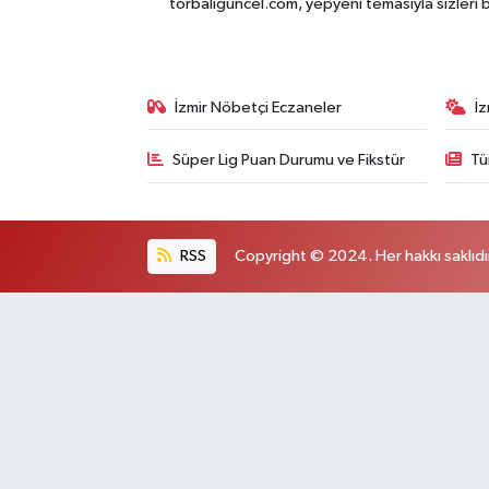
torbaliguncel.com, yepyeni temasıyla sizleri b
İzmir Nöbetçi Eczaneler
İ
Süper Lig Puan Durumu ve Fikstür
Tü
RSS
Copyright © 2024. Her hakkı saklıdı