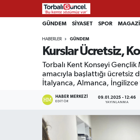
İzmir Nöbetçi Eczaneler
GÜNDEM
SİYASET
SPOR
MAGAZ
HABERLER
GÜNDEM
İzmir Hava Durumu
Kurslar Ücretsiz, Ko
İzmir Namaz Vakitleri
Torbalı Kent Konseyi Gençlik 
İzmir Trafik Yoğunluk Haritası
amacıyla başlattığı ücretsiz 
İtalyanca, Almanca, İngilizce 
Süper Lig Puan Durumu ve Fikstür
HABER MERKEZI
09.01.2025 - 12:46
EDITÖR
YAYINLANMA
Tüm Manşetler
Son Dakika Haberleri
Haber Arşivi