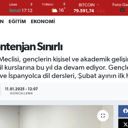
Foto Gal
DOLAR
°
16
İkindi
17:12
45,43620
0.02
EURO
İN
EĞİTİM
EKONOMİ
53,38690
0.19
STERLİN
61,60380
0.18
G.ALTIN
ntenjan Sınırlı
6862,09000
0.19
BİST100
Meclisi, gençlerin kişisel ve akademik gel
14.598,00
0
BITCOIN
dil kurslarına bu yıl da devam ediyor. Genç
79.591,74
-1.82
ve İspanyolca dil dersleri, Şubat ayının il
11.01.2025 - 12:07
GÜNCELLEME