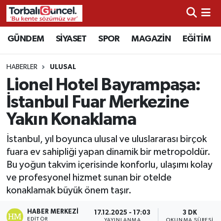
İzmir Nöbetçi Eczaneler
GÜNDEM
SİYASET
SPOR
MAGAZİN
EĞİTİM
İzmir Hava Durumu
HABERLER
ULUSAL
Lionel Hotel Bayrampaşa:
İzmir Namaz Vakitleri
İstanbul Fuar Merkezine
İzmir Trafik Yoğunluk Haritası
Yakın Konaklama
Süper Lig Puan Durumu ve Fikstür
İstanbul, yıl boyunca ulusal ve uluslararası birçok
fuara ev sahipliği yapan dinamik bir metropoldür.
Tüm Manşetler
Bu yoğun takvim içerisinde konforlu, ulaşımı kolay
ve profesyonel hizmet sunan bir otelde
Son Dakika Haberleri
konaklamak büyük önem taşır.
HABER MERKEZI
Haber Arşivi
17.12.2025 - 17:03
3 DK
EDITÖR
YAYINLANMA
OKUNMA SÜRESI