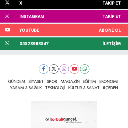
X
TAKIP ET
INSTAGRAM
TAKIP ET
YOUTUBE
ABONE OL
05528983547
İLETIŞIM
GÜNDEM
SİYASET
SPOR
MAGAZİN
EĞİTİM
EKONOMİ
YAŞAM & SAĞLIK
TEKNOLOJİ
KÜLTÜR & SANAT
iLÇEDEN