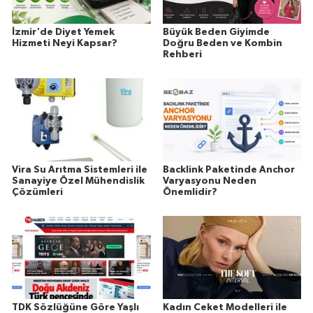
İzmir'de Diyet Yemek
Büyük Beden Giyimde
Hizmeti Neyi Kapsar?
Doğru Beden ve Kombin
Rehberi
Vira Su Arıtma Sistemleri ile
Backlink Paketinde Anchor
Sanayiye Özel Mühendislik
Varyasyonu Neden
Çözümleri
Önemlidir?
TDK Sözlüğüne Göre Yaşlı
Kadın Ceket Modelleri ile