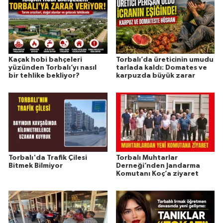
Kaçak hobi bahçeleri
Torbalı’da üreticinin umudu
yüzünden Torbalı’yı nasıl
tarlada kaldı: Domates ve
bir tehlike bekliyor?
karpuzda büyük zarar
Torbalı'da Trafik Çilesi
Torbalı Muhtarlar
Bitmek Bilmiyor
Derneği’nden Jandarma
Komutanı Koç’a ziyaret