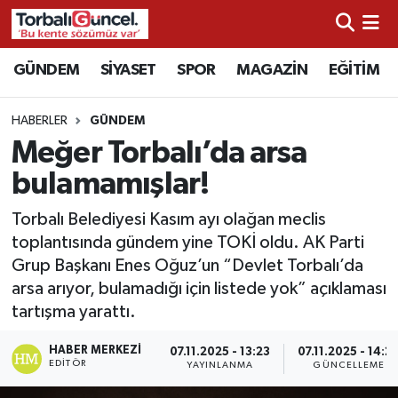
İzmir Nöbetçi Eczaneler
GÜNDEM
SİYASET
SPOR
MAGAZİN
EĞİTİM
İzmir Hava Durumu
HABERLER
GÜNDEM
Meğer Torbalı’da arsa
İzmir Namaz Vakitleri
bulamamışlar!
İzmir Trafik Yoğunluk Haritası
Torbalı Belediyesi Kasım ayı olağan meclis
toplantısında gündem yine TOKİ oldu. AK Parti
Süper Lig Puan Durumu ve Fikstür
Grup Başkanı Enes Oğuz’un “Devlet Torbalı’da
arsa arıyor, bulamadığı için listede yok” açıklaması
Tüm Manşetler
tartışma yarattı.
Son Dakika Haberleri
HABER MERKEZI
07.11.2025 - 13:23
07.11.2025 - 14:2
EDITÖR
YAYINLANMA
GÜNCELLEME
Haber Arşivi