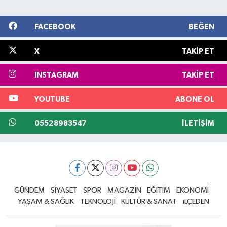
FACEBOOK
BEĞEN
X
TAKIP ET
INSTAGRAM
TAKIP ET
YOUTUBE
ABONE OL
05528983547
İLETIŞIM
GÜNDEM
SİYASET
SPOR
MAGAZİN
EĞİTİM
EKONOMİ
YAŞAM & SAĞLIK
TEKNOLOJİ
KÜLTÜR & SANAT
iLÇEDEN