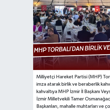
Milliyetçi Hareket Partisi (MHP) Torba
imza atarak birlik ve beraberlik kah
kahvaltıya MHP İzmir İl Başkanı Ve
İzmir Milletvekili Tamer Osmanağaoğ
Başkanları, mahalle muhtarları ve çok