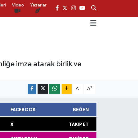
eri
Video
Yazarlar
nliğe imza atarak birlik ve
-
+
A
A
FACEBOOK
BEĞEN
X
TAKIP ET