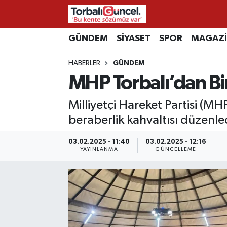
İzmir Nöbetçi Eczaneler
GÜNDEM
SİYASET
SPOR
MAGAZ
HABERLER
GÜNDEM
İzmir Hava Durumu
MHP Torbalı’dan Bir
İzmir Namaz Vakitleri
Milliyetçi Hareket Partisi (MHP
İzmir Trafik Yoğunluk Haritası
beraberlik kahvaltısı düzenle
Süper Lig Puan Durumu ve Fikstür
03.02.2025 - 11:40
03.02.2025 - 12:16
YAYINLANMA
GÜNCELLEME
Tüm Manşetler
Son Dakika Haberleri
Haber Arşivi