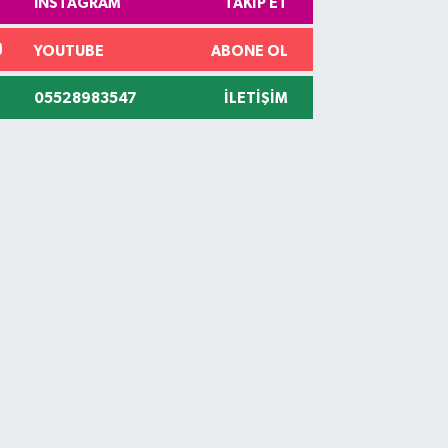
INSTAGRAM
TAKIP ET
YOUTUBE
ABONE OL
05528983547
İLETIŞIM