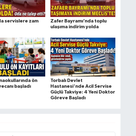
da servislere zam
Zafer Bayramı’nda toplu
ulaşıma indirim yolda
naokullarında ön
Torbalı Devlet
yecanı başladı
Hastanesi'nde Acil Servise
Güçlü Takviye: 4 Yeni Doktor
Göreve Başladı