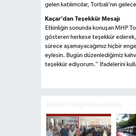
gelen katılımcılar, Torbalı’nın gelec
Kaçar’dan Teşekkür Mesajı
Etkinliğin sonunda konuşan MHP Torba
gösteren herkese teşekkür ederek, 
sürece aşamayacağımız hiçbir engel 
eylesin. Bugün düzenlediğimiz kahva
teşekkür ediyorum.” İfadelerini kull
Bunlar da ilginizi çekebilir