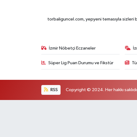
torbaliguncel.com, yepyeni temasıyla sizleri b
İzmir Nöbetçi Eczaneler
İ
Süper Lig Puan Durumu ve Fikstür
Tü
RSS
Copyright © 2024. Her hakkı saklıdı