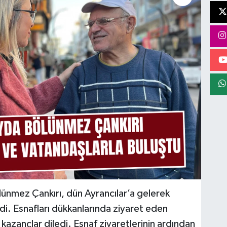
ölünmez Çankırı, dün Ayrancılar’a gelerek
di. Esnafları dükkanlarında ziyaret eden
 kazançlar diledi. Esnaf ziyaretlerinin ardından