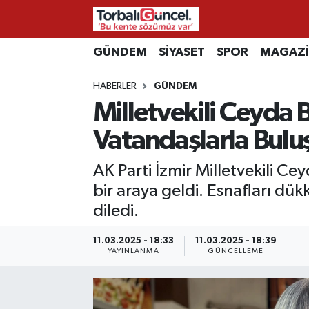
İzmir Nöbetçi Eczaneler
GÜNDEM
SİYASET
SPOR
MAGAZ
HABERLER
GÜNDEM
İzmir Hava Durumu
Milletvekili Ceyda 
İzmir Namaz Vakitleri
Vatandaşlarla Bulu
İzmir Trafik Yoğunluk Haritası
AK Parti İzmir Milletvekili C
bir araya geldi. Esnafları dük
Süper Lig Puan Durumu ve Fikstür
diledi.
Tüm Manşetler
11.03.2025 - 18:33
11.03.2025 - 18:39
YAYINLANMA
GÜNCELLEME
Son Dakika Haberleri
Haber Arşivi