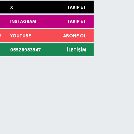
X
TAKIP ET
INSTAGRAM
TAKIP ET
YOUTUBE
ABONE OL
05528983547
İLETIŞIM