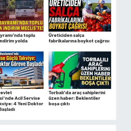
yramı’nda toplu
Üreticiden salça
indirim yolda
fabrikalarına boykot çağrısı
Devlet
Torbalı’da araç sahiplerini
i'nde Acil Servise
üzen haber: Beklentiler
kviye: 4 Yeni Doktor
boşa çıktı
Başladı