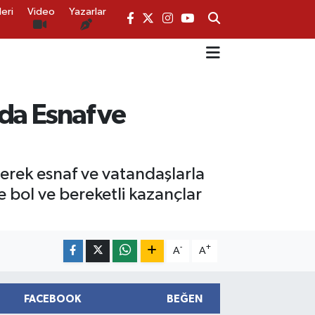
eri
Video
Yazarlar
da Esnaf ve
lerek esnaf ve vatandaşlarla
e bol ve bereketli kazançlar
-
+
A
A
FACEBOOK
BEĞEN