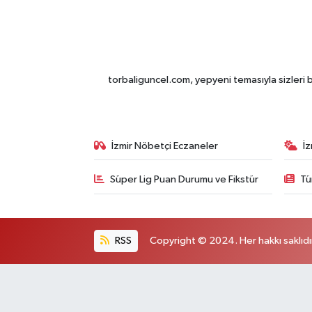
torbaliguncel.com, yepyeni temasıyla sizleri b
İzmir Nöbetçi Eczaneler
İ
Süper Lig Puan Durumu ve Fikstür
Tü
RSS
Copyright © 2024. Her hakkı saklıdı