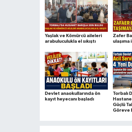
Yaşlak ve Kömürcü aileleri
Zafer Ba
arabuluculukla el sıkıştı
ulaşıma 
Devlet anaokullarında ön
Torbalı 
kayıt heyecanı başladı
Hastanes
Güçlü Ta
Göreve 