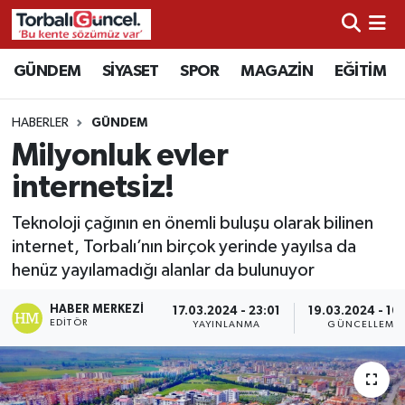
İzmir Nöbetçi Eczaneler
GÜNDEM
SİYASET
SPOR
MAGAZİN
EĞİTİM
İzmir Hava Durumu
HABERLER
GÜNDEM
Milyonluk evler
İzmir Namaz Vakitleri
internetsiz!
İzmir Trafik Yoğunluk Haritası
Teknoloji çağının en önemli buluşu olarak bilinen
internet, Torbalı’nın birçok yerinde yayılsa da
Süper Lig Puan Durumu ve Fikstür
henüz yayılamadığı alanlar da bulunuyor
Tüm Manşetler
HABER MERKEZI
17.03.2024 - 23:01
19.03.2024 - 10
EDITÖR
YAYINLANMA
GÜNCELLEME
Son Dakika Haberleri
Haber Arşivi