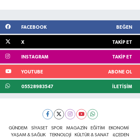
FACEBOOK
BEĞEN
X
TAKIP ET
INSTAGRAM
TAKIP ET
YOUTUBE
ABONE OL
05528983547
İLETIŞIM
GÜNDEM
SİYASET
SPOR
MAGAZİN
EĞİTİM
EKONOMİ
YAŞAM & SAĞLIK
TEKNOLOJİ
KÜLTÜR & SANAT
iLÇEDEN