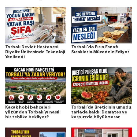
Torbalı Devlet Hastanesi
Torbalı'da Fırın Esnafı
Diyaliz Ünitesinde Teknoloji
Sıcaklarla Mücadele Ediyor
Yenilendi
Kaçak hobi bahçeleri
Torbalı’da üreticinin umudu
yüzünden Torbalı’yı nasıl
tarlada kaldı: Domates ve
bir tehlike bekliyor?
karpuzda büyük zarar