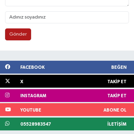
Gönder
FACEBOOK
BEĞEN
X
TAKIP ET
INSTAGRAM
TAKIP ET
YOUTUBE
ABONE OL
05528983547
İLETIŞIM