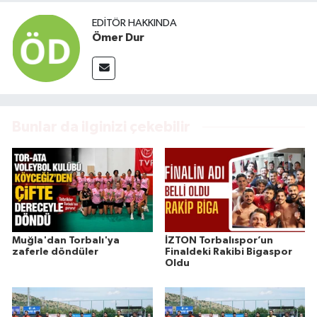
EDITÖR HAKKINDA
Ömer Dur
Bunlar da ilginizi çekebilir
Muğla'dan Torbalı'ya
İZTON Torbalıspor’un
zaferle döndüler
Finaldeki Rakibi Bigaspor
Oldu