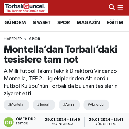
İzmir Nöbetçi Eczaneler
GÜNDEM
SİYASET
SPOR
MAGAZİN
EĞİTİM
İzmir Hava Durumu
HABERLER
SPOR
Montella’dan Torbalı’daki
İzmir Namaz Vakitleri
tesislere tam not
İzmir Trafik Yoğunluk Haritası
A Milli Futbol Takımı Teknik Direktörü Vincenzo
Montella, TFF 2. Lig ekiplerinden Altınordu
Süper Lig Puan Durumu ve Fikstür
Futbol Kulübü'nün Torbalı’da bulunan tesislerini
ziyaret etti
Tüm Manşetler
#Montella
#Torbalı
#A milli
#Altınordu
Son Dakika Haberleri
ÖMER DUR
29.01.2024 - 13:49
29.01.2024 - 15:41
EDITÖR
Haber Arşivi
YAYINLANMA
GÜNCELLEME