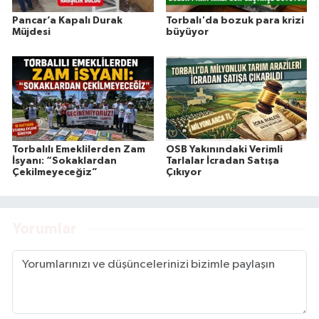
Pancar’a Kapalı Durak
Torbalı'da bozuk para krizi
Müjdesi
büyüyor
Torbalılı Emeklilerden Zam
OSB Yakınındaki Verimli
İsyanı: “Sokaklardan
Tarlalar İcradan Satışa
Çekilmeyeceğiz”
Çıkıyor
Yorumlar