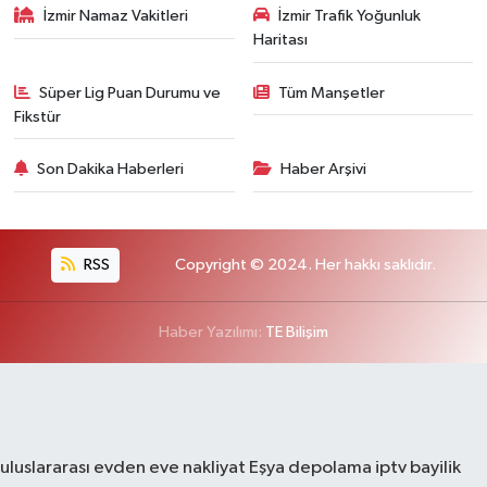
İzmir Namaz Vakitleri
İzmir Trafik Yoğunluk
Haritası
Süper Lig Puan Durumu ve
Tüm Manşetler
Fikstür
Son Dakika Haberleri
Haber Arşivi
RSS
Copyright © 2024. Her hakkı saklıdır.
Haber Yazılımı:
TE Bilişim
uluslararası evden eve nakliyat
Eşya depolama
iptv bayilik