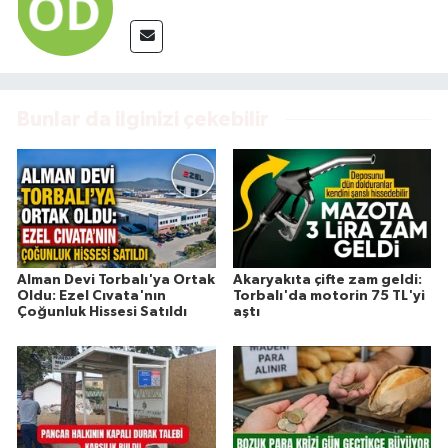
Bunlar da ilginizi çekebilir
Alman Devi Torbalı'ya Ortak
Akaryakıta çifte zam geldi:
Oldu: Ezel Cıvata'nın
Torbalı'da motorin 75 TL'yi
Çoğunluk Hissesi Satıldı
aştı