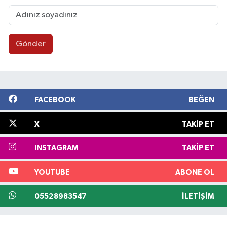
Gönder
FACEBOOK
BEĞEN
X
TAKIP ET
INSTAGRAM
TAKIP ET
YOUTUBE
ABONE OL
05528983547
İLETIŞIM