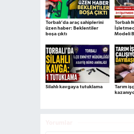
Torbalı’da araç sahiplerini
Torbalı
üzen haber: Beklentiler
İşletmed
boşa çıktı
Modeli B
Silahlı kavgaya tutuklama
Tarım işç
kazanıy
Yorumlar