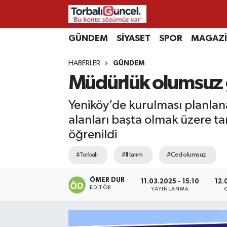
İzmir Nöbetçi Eczaneler
GÜNDEM
SİYASET
SPOR
MAGAZ
HABERLER
GÜNDEM
İzmir Hava Durumu
Müdürlük olumsuz g
İzmir Namaz Vakitleri
Yeniköy’de kurulması planlan
İzmir Trafik Yoğunluk Haritası
alanları başta olmak üzere t
öğrenildi
Süper Lig Puan Durumu ve Fikstür
#Torbalı
#Il tarım
#Çed olumsuz
Tüm Manşetler
ÖMER DUR
11.03.2025 - 15:10
12.
EDITÖR
YAYINLANMA
Son Dakika Haberleri
Haber Arşivi