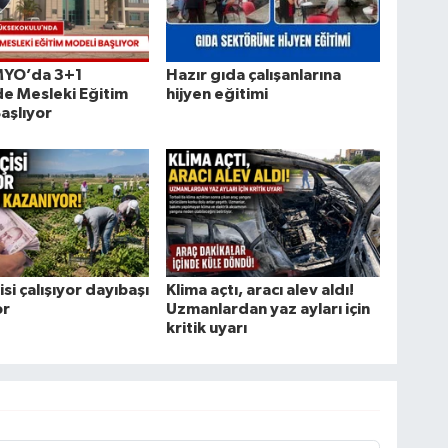
 MYO’da 3+1
Hazır gıda çalışanlarına
e Mesleki Eğitim
hijyen eğitimi
aşlıyor
isi çalışıyor dayıbaşı
Klima açtı, aracı alev aldı!
or
Uzmanlardan yaz ayları için
kritik uyarı