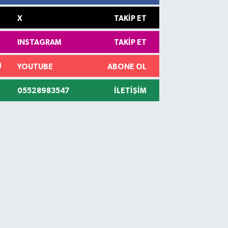
X
TAKIP ET
INSTAGRAM
TAKIP ET
YOUTUBE
ABONE OL
05528983547
İLETIŞIM