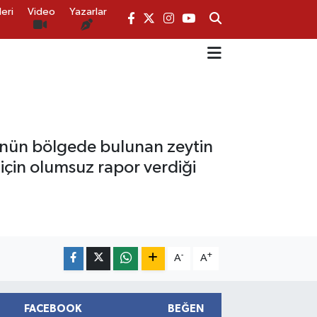
eri
Video
Yazarlar
ü’nün bölgede bulunan zeytin
için olumsuz rapor verdiği
-
+
A
A
FACEBOOK
BEĞEN