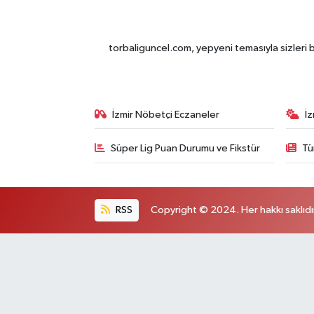
torbaliguncel.com, yepyeni temasıyla sizleri b
İzmir Nöbetçi Eczaneler
İ
Süper Lig Puan Durumu ve Fikstür
Tü
RSS
Copyright © 2024. Her hakkı saklıdı