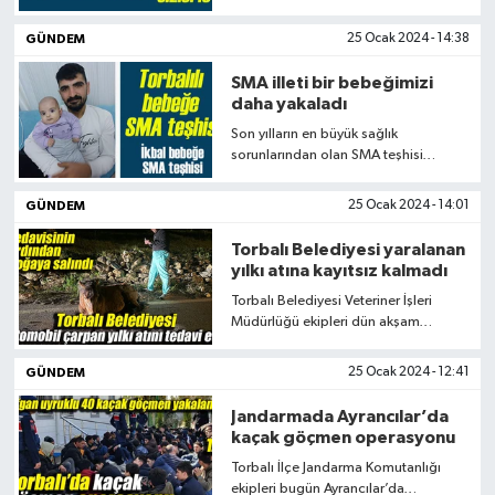
çocuk oyunu sahneletecek. Bu
kapsamda Charlie’nin Çikolata
GÜNDEM
25 Ocak 2024 - 14:38
Fabrikası cumartesi günü iki seansla
İsmail Uygur Kültür Merkezi’nde
SMA illeti bir bebeğimizi
sahnelenecek.
daha yakaladı
Son yılların en büyük sağlık
sorunlarından olan SMA teşhisi
Torbalı'dan bir bebeğimize daha
kondu. Tedavisi oldukça pahalı olan
GÜNDEM
25 Ocak 2024 - 14:01
SMA illeti bu kez 4 aylık Torbalılı
bebek İkbal Kardeş'i buldu
Torbalı Belediyesi yaralanan
yılkı atına kayıtsız kalmadı
Torbalı Belediyesi Veteriner İşleri
Müdürlüğü ekipleri dün akşam
Karakızlar Mahallesi’nde otomobil
çarpan yılkı atını tedavi etti. Tedavisi
GÜNDEM
25 Ocak 2024 - 12:41
tamamlanan at daha sonra ise
doğaya salındı
Jandarmada Ayrancılar’da
kaçak göçmen operasyonu
Torbalı İlçe Jandarma Komutanlığı
ekipleri bugün Ayrancılar’da