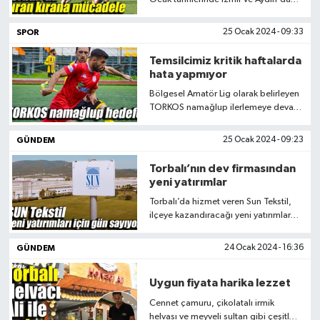
düzenlenen Ege Kupası ‘nda heyecan
devam ediyor. Milli takımımız ikinci
SPOR
25 Ocak 2024 - 09:33
maçında Yunanistan ile 1-1 berabere
kaldı
Temsilcimiz kritik haftalarda
hata yapmıyor
Bölgesel Amatör Lig olarak belirleyen
TORKOS namağlup ilerlemeye devam
ediyor. Temsilcimiz ligin 18.
haftasında Beydağ Belediyespor’u 4-
GÜNDEM
25 Ocak 2024 - 09:23
0 mağlup ederek puanını 50’ye
çıkardı
Torbalı’nın dev firmasından
yeni yatırımlar
Torbalı’da hizmet veren Sun Tekstil,
ilçeye kazandıracağı yeni yatırımlar
için gün sayıyor. Torbalı Organize
Sanayi Bölgesi'ndeki arsa üzerine
GÜNDEM
24 Ocak 2024 - 16:36
kurulacak olan üretim tesisinin Nisan
ayında hizmete açılması bekleniyor
Uygun fiyata harika lezzet
Cennet çamuru, çikolatalı irmik
helvası ve meyveli sultan gibi çeşitleri