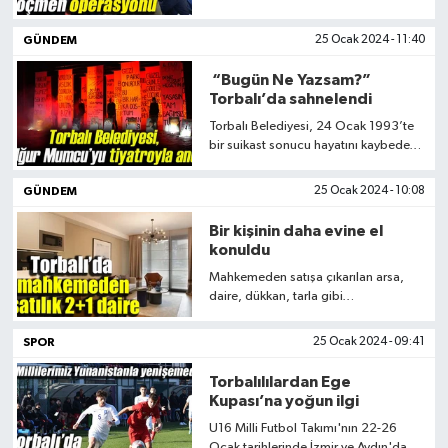
Afganistan uyruklu 40 kaçak göçmen
yakaladı. Yakalanan kaçak göçmenler
GÜNDEM
25 Ocak 2024 - 11:40
jandarmadaki işlemlerinin ardından
İzmir İl Göç İdaresine teslim edilecek
“Bugün Ne Yazsam?”
Torbalı’da sahnelendi
Torbalı Belediyesi, 24 Ocak 1993’te
bir suikast sonucu hayatını kaybeden
Araştırmacı Gazeteci Uğur
Mumcu’nun ölüm yıl dönümü
GÜNDEM
25 Ocak 2024 - 10:08
nedeniyle ilçede bir gösteriye imza
attı
Bir kişinin daha evine el
konuldu
Mahkemeden satışa çıkarılan arsa,
daire, dükkan, tarla gibi
gayrimenkuller her geçen gün
artmaya devam ediyor. Bu ilanlara
SPOR
25 Ocak 2024 - 09:41
son olarak ise Ayrancılar
Mahallesi’nde yer alan 2+1 daire
Torbalılılardan Ege
eklendi
Kupası’na yoğun ilgi
U16 Milli Futbol Takımı'nın 22-26
Ocak tarihlerinde İzmir ve Aydın'da