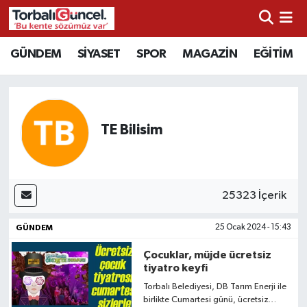
İzmir Nöbetçi Eczaneler
GÜNDEM
SİYASET
SPOR
MAGAZİN
EĞİTİM
İzmir Hava Durumu
İzmir Namaz Vakitleri
TE Bilisim
İzmir Trafik Yoğunluk Haritası
Süper Lig Puan Durumu ve Fikstür
25323 İçerik
Tüm Manşetler
GÜNDEM
25 Ocak 2024 - 15:43
Çocuklar, müjde ücretsiz
Son Dakika Haberleri
tiyatro keyfi
Torbalı Belediyesi, DB Tarım Enerji ile
Haber Arşivi
birlikte Cumartesi günü, ücretsiz