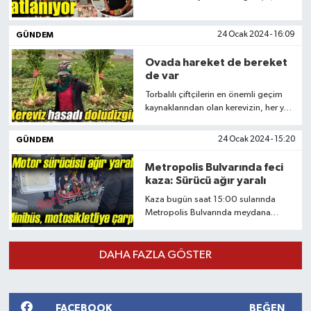
ile Torbalılılara eşsiz bir lezzet sunan
Helvacı Ali, uygun fiyatları ile dikkat
GÜNDEM
24 Ocak 2024 - 16:09
çekiyor
Ovada hareket de bereket
de var
Torbalılı çiftçilerin en önemli geçim
kaynaklarından olan kerevizin, her yıl
üretimi giderek artıyor. Yaz aylarının
sonuna doğru ekilerek sonbaharın
GÜNDEM
24 Ocak 2024 - 15:20
sonu ile kış aylarının başı arasında
hasat edilen kerevizler, dalından
Metropolis Bulvarında feci
koparıldığı gibi sofraları süslüyor
kaza: Sürücü ağır yaralı
Kaza bugün saat 15:00 sularında
Metropolis Bulvarında meydana
geldi. Bulvarda seyir halinde ilerleyen
elektrikli motosiklet sürücüsüne,
transit araç çarptı
DAHA FAZLA GÖSTER
FACEBOOK
BEĞEN