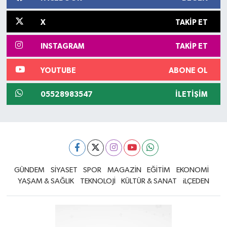
X
TAKIP ET
INSTAGRAM
TAKIP ET
YOUTUBE
ABONE OL
05528983547
İLETIŞIM
GÜNDEM
SİYASET
SPOR
MAGAZİN
EĞİTİM
EKONOMİ
YAŞAM & SAĞLIK
TEKNOLOJİ
KÜLTÜR & SANAT
iLÇEDEN