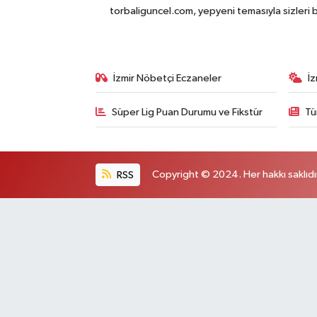
torbaliguncel.com, yepyeni temasıyla sizleri b
İzmir Nöbetçi Eczaneler
İ
Süper Lig Puan Durumu ve Fikstür
Tü
RSS
Copyright © 2024. Her hakkı saklıdı