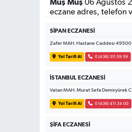
Muş Muş
06 Ağustos 2
eczane adres, telefon 
SİPAN ECZANESİ
Zafer MAH. Hastane Caddesi 49500 
Yol Tarifi Al
0 (436) 311 59 59
İSTANBUL ECZANESİ
Vatan MAH. Murat Sefa Demiryürek 
Yol Tarifi Al
0 (436) 411 34 00
ŞİFA ECZANESİ