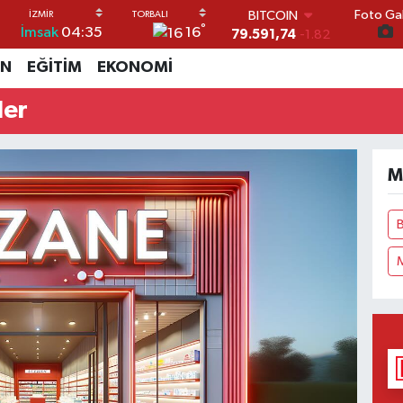
79.591,74
-1.82
Foto Gal
°
DOLAR
16
İmsak
04:35
45,43620
0.02
İN
EĞİTİM
EKONOMİ
EURO
53,38690
0.19
ler
STERLİN
61,60380
0.18
G.ALTIN
6862,09000
0.19
M
BİST100
14.598,00
0
B
M