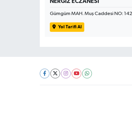
NERGİZ ECZANESİ
Gümgüm MAH. Muş Caddesi NO: 142
Yol Tarifi Al