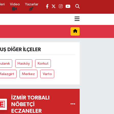
eri
Video
Yazarlar
UŞ DIĞER İLÇELER
ulanık
Hasköy
Korkut
alazgirt
Merkez
Varto
İZMIR TORBALI
NÖBETÇI
ECZANELER