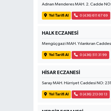
Adnan Menderes MAH. 2. Cadde NO:
Yol Tarifi Al
0 (436) 611 67 69
HALK ECZANESİ
Mengüçgazi MAH. Yılankıran Caddes
Yol Tarifi Al
0 (436) 511 31 99
HİSAR ECZANESİ
Saray MAH. Hürriyet Caddesi NO: 2
Yol Tarifi Al
0 (436) 213 00 13