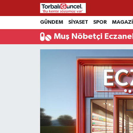
GÜNDEM
SİYASET
SPOR
MAGAZ
İzmir Nöbetçi Eczaneler
Muş Nöbetçi Eczane
İzmir Hava Durumu
İzmir Namaz Vakitleri
İzmir Trafik Yoğunluk Haritası
Süper Lig Puan Durumu ve Fikstür
Tüm Manşetler
Son Dakika Haberleri
Haber Arşivi