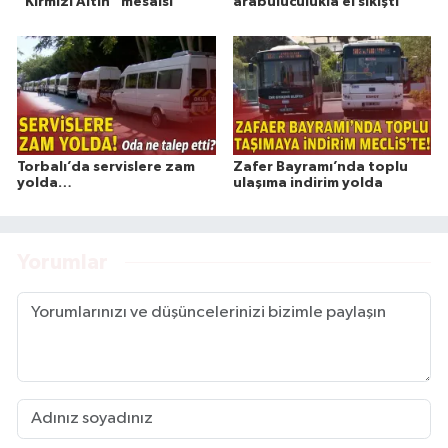
“Kırmızı Altın” mesaisi
arabuluculukla el sıkıştı
Torbalı’da servislere zam
Zafer Bayramı’nda toplu
yolda…
ulaşıma indirim yolda
Yorumlar