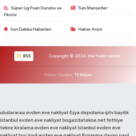
Süper Lig Puan Durumu ve
Tüm Manşetler
Fikstür
Son Dakika Haberleri
Haber Arşivi
RSS
Copyright © 2024. Her hakkı saklıdır.
Haber Yazılımı:
TE Bilişim
uluslararası evden eve nakliyat
Eşya depolama
iptv bayilik
istanbul evden eve nakliyat
bogazdatekne.net
fethiye
tekne kiralama
evden eve nakliyat
İstanbul evden eve
nakliyat
buy ipv4
evden eve nakliyat
Boşanma davası nasıl