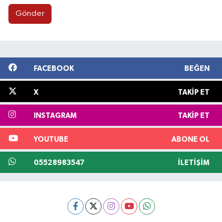
Gönder
FACEBOOK
BEĞEN
X
TAKIP ET
INSTAGRAM
TAKIP ET
YOUTUBE
ABONE OL
05528983547
İLETIŞIM