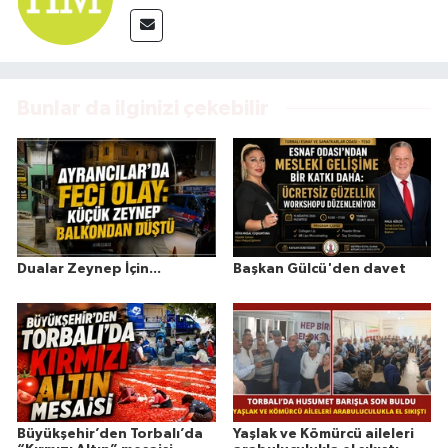
Bunlar da ilginizi çekebilir
Dualar Zeynep İçin...
Başkan Gülcü'den davet
Büyükşehir’den Torbalı’da
Yaşlak ve Kömürcü aileleri