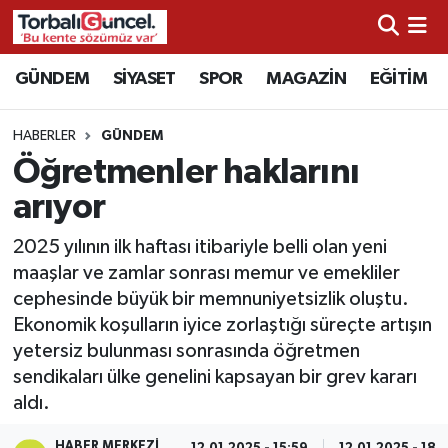
İzmir Nöbetçi Eczaneler
GÜNDEM
SİYASET
SPOR
MAGAZİN
EĞİTİM
İzmir Hava Durumu
HABERLER
GÜNDEM
Öğretmenler haklarını
İzmir Namaz Vakitleri
arıyor
İzmir Trafik Yoğunluk Haritası
2025 yılının ilk haftası itibariyle belli olan yeni
maaşlar ve zamlar sonrası memur ve emekliler
Süper Lig Puan Durumu ve Fikstür
cephesinde büyük bir memnuniyetsizlik oluştu.
Ekonomik koşulların iyice zorlaştığı süreçte artışın
Tüm Manşetler
yetersiz bulunması sonrasında öğretmen
sendikaları ülke genelini kapsayan bir grev kararı
Son Dakika Haberleri
aldı.
Haber Arşivi
HABER MERKEZI