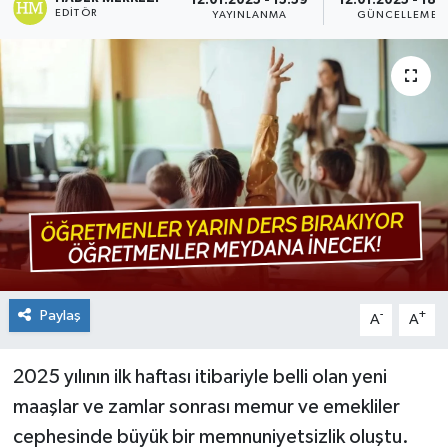
12.01.2025 - 15:59
12.01.2025 - 18:
EDITÖR
YAYINLANMA
GÜNCELLEME
Paylaş
-
+
A
A
2025 yılının ilk haftası itibariyle belli olan yeni
maaşlar ve zamlar sonrası memur ve emekliler
cephesinde büyük bir memnuniyetsizlik oluştu.