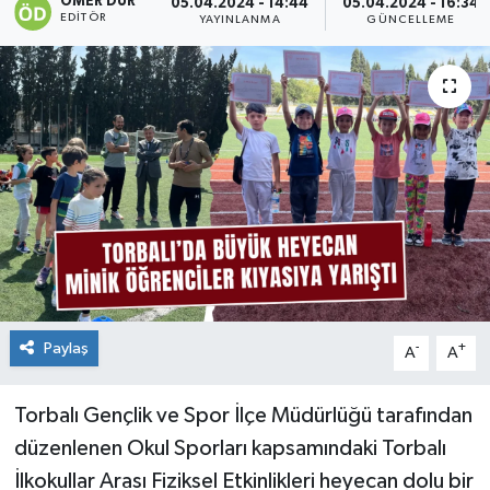
ÖMER DUR
05.04.2024 - 14:44
05.04.2024 - 16:34
EDITÖR
YAYINLANMA
GÜNCELLEME
Paylaş
-
+
A
A
Torbalı Gençlik ve Spor İlçe Müdürlüğü tarafından
düzenlenen Okul Sporları kapsamındaki Torbalı
İlkokullar Arası Fiziksel Etkinlikleri heyecan dolu bir