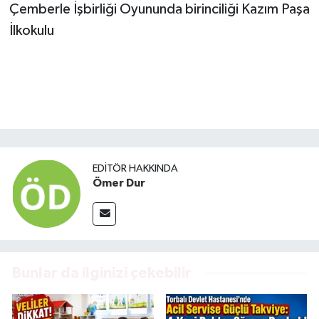
Çemberle İşbirliği Oyununda birinciliği Kazım Paşa
İlkokulu
EDITÖR HAKKINDA
Ömer Dur
Bunlar da ilginizi çekebilir