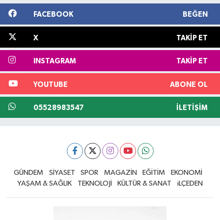
FACEBOOK
BEĞEN
X
TAKIP ET
INSTAGRAM
TAKIP ET
YOUTUBE
ABONE OL
05528983547
İLETIŞIM
GÜNDEM
SİYASET
SPOR
MAGAZİN
EĞİTİM
EKONOMİ
YAŞAM & SAĞLIK
TEKNOLOJİ
KÜLTÜR & SANAT
iLÇEDEN