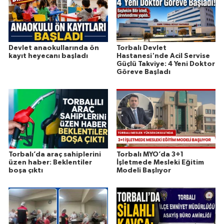
Devlet anaokullarında ön
Torbalı Devlet
kayıt heyecanı başladı
Hastanesi'nde Acil Servise
Güçlü Takviye: 4 Yeni Doktor
Göreve Başladı
Torbalı’da araç sahiplerini
Torbalı MYO’da 3+1
üzen haber: Beklentiler
İşletmede Mesleki Eğitim
boşa çıktı
Modeli Başlıyor