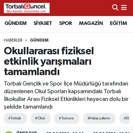
İzmir Nöbetçi Eczaneler
GÜNDEM
SİYASET
SPOR
MAGAZİN
EĞİTİM
İzmir Hava Durumu
HABERLER
GÜNDEM
Okullararası fiziksel
İzmir Namaz Vakitleri
etkinlik yarışmaları
İzmir Trafik Yoğunluk Haritası
tamamlandı
Süper Lig Puan Durumu ve Fikstür
Torbalı Gençlik ve Spor İlçe Müdürlüğü tarafından
düzenlenen Okul Sporları kapsamındaki Torbalı
Tüm Manşetler
İlkokullar Arası Fiziksel Etkinlikleri heyecan dolu bir
şekilde tamamlandı
Son Dakika Haberleri
#Torbalı
#Okul
#Turnuva
#Halay çekme
#Etkin
Haber Arşivi