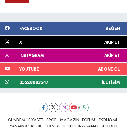
FACEBOOK
BEĞEN
X
TAKIP ET
INSTAGRAM
TAKIP ET
YOUTUBE
ABONE OL
05528983547
İLETIŞIM
GÜNDEM
SİYASET
SPOR
MAGAZİN
EĞİTİM
EKONOMİ
YAŞAM & SAĞLIK
TEKNOLOJİ
KÜLTÜR & SANAT
iLÇEDEN