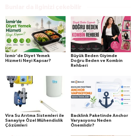
Bunlar da ilginizi çekebilir
İzmir'de Diyet Yemek
Büyük Beden Giyimde
Hizmeti Neyi Kapsar?
Doğru Beden ve Kombin
Rehberi
Vira Su Arıtma Sistemleri ile
Backlink Paketinde Anchor
Sanayiye Özel Mühendislik
Varyasyonu Neden
Çözümleri
Önemlidir?