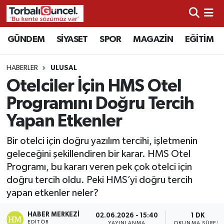
İzmir Nöbetçi Eczaneler
GÜNDEM
SİYASET
SPOR
MAGAZİN
EĞİTİM
İzmir Hava Durumu
HABERLER
ULUSAL
Otelciler İçin HMS Otel
İzmir Namaz Vakitleri
Programını Doğru Tercih
İzmir Trafik Yoğunluk Haritası
Yapan Etkenler
Süper Lig Puan Durumu ve Fikstür
Bir otelci için doğru yazılım tercihi, işletmenin
geleceğini şekillendiren bir karar. HMS Otel
Tüm Manşetler
Programı, bu kararı veren pek çok otelci için
doğru tercih oldu. Peki HMS’yi doğru tercih
Son Dakika Haberleri
yapan etkenler neler?
HABER MERKEZI
Haber Arşivi
02.06.2026 - 15:40
1 DK
EDITÖR
YAYINLANMA
OKUNMA SÜRESI