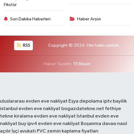
Fikstür
Son Dakika Haberleri
Haber Arşivi
RSS
Copyright © 2024. Her hakkı saklıdır.
Haber Yazılımı:
TE Bilişim
uluslararası evden eve nakliyat
Eşya depolama
iptv bayilik
istanbul evden eve nakliyat
bogazdatekne.net
fethiye
tekne kiralama
evden eve nakliyat
İstanbul evden eve
nakliyat
buy ipv4
evden eve nakliyat
Boşanma davası nasıl
açılır
İşçi avukatı
PVC zemin kaplama fiyatları