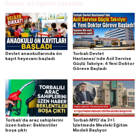
Bunlar da ilginizi çekebilir
Devlet anaokullarında ön
Torbalı Devlet
kayıt heyecanı başladı
Hastanesi'nde Acil Servise
Güçlü Takviye: 4 Yeni Doktor
Göreve Başladı
Torbalı’da araç sahiplerini
Torbalı MYO’da 3+1
üzen haber: Beklentiler
İşletmede Mesleki Eğitim
boşa çıktı
Modeli Başlıyor