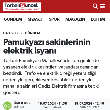
İzmir Nöbetçi Eczaneler
GÜNDEM
SİYASET
SPOR
MAGAZİN
EĞİTİM
İzmir Hava Durumu
HABERLER
GÜNDEM
Pamukyazı sakinlerinin
İzmir Namaz Vakitleri
elektrik isyanı
İzmir Trafik Yoğunluk Haritası
Torbalı Pamukyazı Mahallesi’nde son günlerde
yaşanan elektrik kesintileri vatandaşı canından
Süper Lig Puan Durumu ve Fikstür
bezdirdi. Trafo ve elektrik direği yetersizliği
nedeniyle gerçekleşen kesintiler nedeniyle
Tüm Manşetler
mahalle sakinleri Gediz Elektrik firmasına tepki
gösterdi
Son Dakika Haberleri
ÖMER DUR
19.07.2024 - 11:58
19.07.2024 - 12:46
Haber Arşivi
EDITÖR
YAYINLANMA
GÜNCELLEME