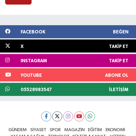
FACEBOOK
BEĞEN
X
TAKIP ET
INSTAGRAM
TAKIP ET
YOUTUBE
ABONE OL
05528983547
İLETIŞIM
GÜNDEM
SİYASET
SPOR
MAGAZİN
EĞİTİM
EKONOMİ