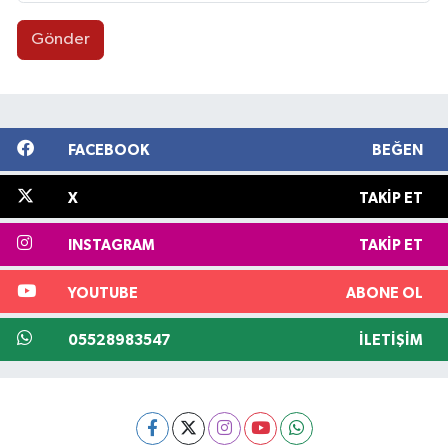
Gönder
FACEBOOK
BEĞEN
X
TAKIP ET
INSTAGRAM
TAKIP ET
YOUTUBE
ABONE OL
05528983547
İLETIŞIM