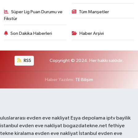
Süper Lig Puan Durumu ve
Tüm Manşetler
Fikstür
Son Dakika Haberleri
Haber Arşivi
RSS
Copyright © 2024. Her hakkı saklıdır.
Haber Yazılımı:
TE Bilişim
uluslararası evden eve nakliyat
Eşya depolama
iptv bayilik
istanbul evden eve nakliyat
bogazdatekne.net
fethiye
tekne kiralama
evden eve nakliyat
İstanbul evden eve