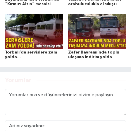
“Kırmızı Altın” mesaisi
arabuluculukla el sıkıştı
Torbalı’da servislere zam
Zafer Bayramı’nda toplu
yolda…
ulaşıma indirim yolda
Yorumlar