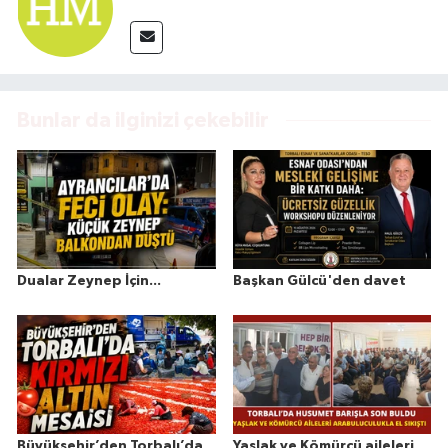
Bunlar da ilginizi çekebilir
Dualar Zeynep İçin...
Başkan Gülcü'den davet
Büyükşehir’den Torbalı’da
Yaşlak ve Kömürcü aileleri