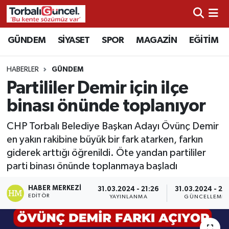
İzmir Nöbetçi Eczaneler
GÜNDEM
SİYASET
SPOR
MAGAZİN
EĞİTİM
İzmir Hava Durumu
HABERLER
GÜNDEM
Partililer Demir için ilçe
İzmir Namaz Vakitleri
binası önünde toplanıyor
İzmir Trafik Yoğunluk Haritası
CHP Torbalı Belediye Başkan Adayı Övünç Demir
en yakın rakibine büyük bir fark atarken, farkın
Süper Lig Puan Durumu ve Fikstür
giderek arttığı öğrenildi. Öte yandan partililer
parti binası önünde toplanmaya başladı
Tüm Manşetler
HABER MERKEZI
31.03.2024 - 21:26
31.03.2024 - 21:
Son Dakika Haberleri
EDITÖR
YAYINLANMA
GÜNCELLEME
Haber Arşivi