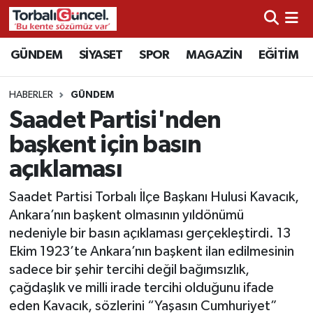
İzmir Nöbetçi Eczaneler
GÜNDEM
SİYASET
SPOR
MAGAZİN
EĞİTİM
İzmir Hava Durumu
HABERLER
GÜNDEM
Saadet Partisi'nden
İzmir Namaz Vakitleri
başkent için basın
İzmir Trafik Yoğunluk Haritası
açıklaması
Süper Lig Puan Durumu ve Fikstür
Saadet Partisi Torbalı İlçe Başkanı Hulusi Kavacık,
Ankara’nın başkent olmasının yıldönümü
Tüm Manşetler
nedeniyle bir basın açıklaması gerçekleştirdi. 13
Ekim 1923’te Ankara’nın başkent ilan edilmesinin
Son Dakika Haberleri
sadece bir şehir tercihi değil bağımsızlık,
çağdaşlık ve milli irade tercihi olduğunu ifade
Haber Arşivi
eden Kavacık, sözlerini “Yaşasın Cumhuriyet”