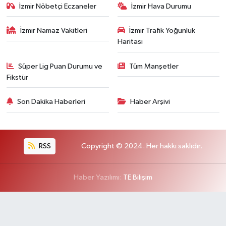
İzmir Nöbetçi Eczaneler
İzmir Hava Durumu
İzmir Namaz Vakitleri
İzmir Trafik Yoğunluk
Haritası
Süper Lig Puan Durumu ve
Tüm Manşetler
Fikstür
Son Dakika Haberleri
Haber Arşivi
RSS
Copyright © 2024. Her hakkı saklıdır.
Haber Yazılımı:
TE Bilişim