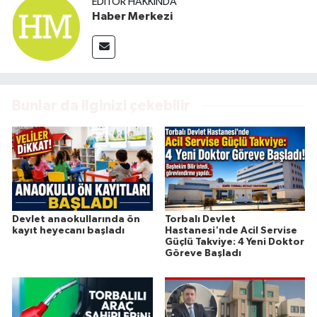
EDITÖR HAKKINDA
Haber Merkezi
Bunlar da ilginizi çekebilir
Devlet anaokullarında ön
Torbalı Devlet
kayıt heyecanı başladı
Hastanesi'nde Acil Servise
Güçlü Takviye: 4 Yeni Doktor
Göreve Başladı