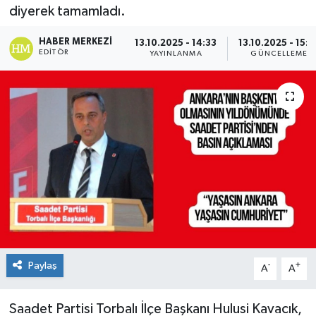
diyerek tamamladı.
HABER MERKEZI
13.10.2025 - 14:33
13.10.2025 - 15:3
EDITÖR
YAYINLANMA
GÜNCELLEME
Paylaş
-
+
A
A
Saadet Partisi Torbalı İlçe Başkanı Hulusi Kavacık,