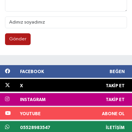
Gönder
FACEBOOK
BEĞEN
X
TAKIP ET
INSTAGRAM
TAKIP ET
YOUTUBE
ABONE OL
05528983547
İLETIŞIM