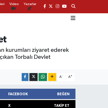
eri
Video
Yazarlar
et
an kurumları ziyaret ederek
çıkan Torbalı Devlet
-
+
A
A
FACEBOOK
BEĞEN
X
TAKIP ET