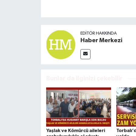
EDITÖR HAKKINDA
Haber Merkezi
Bunlar da ilginizi çekebilir
Yaşlak ve Kömürcü aileleri
Torbalı’