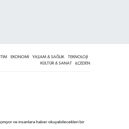
İTİM
EKONOMİ
YAŞAM & SAĞLIK
TEKNOLOJİ
KÜLTÜR & SANAT
iLÇEDEN
çınıyor ve insanlara haber okuyabilecekleri bir