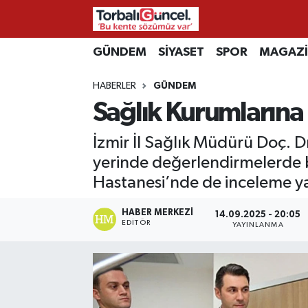
İzmir Nöbetçi Eczaneler
GÜNDEM
SİYASET
SPOR
MAGAZ
HABERLER
GÜNDEM
İzmir Hava Durumu
Sağlık Kurumlarına 
İzmir Namaz Vakitleri
İzmir İl Sağlık Müdürü Doç. D
İzmir Trafik Yoğunluk Haritası
yerinde değerlendirmelerde b
Hastanesi’nde de inceleme ya
Süper Lig Puan Durumu ve Fikstür
HABER MERKEZI
14.09.2025 - 20:05
EDITÖR
YAYINLANMA
Tüm Manşetler
Son Dakika Haberleri
Haber Arşivi