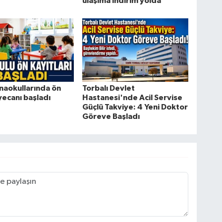
ulaşıma indirim yolda
naokullarında ön
Torbalı Devlet
yecanı başladı
Hastanesi'nde Acil Servise
Güçlü Takviye: 4 Yeni Doktor
Göreve Başladı