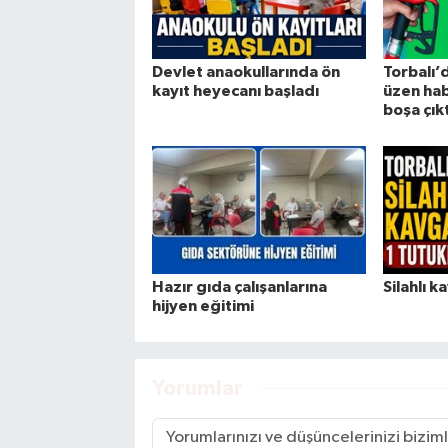
Devlet anaokullarında ön
Torbalı’d
kayıt heyecanı başladı
üzen hab
boşa çıkt
Hazır gıda çalışanlarına
Silahlı 
hijyen eğitimi
Yorumlar