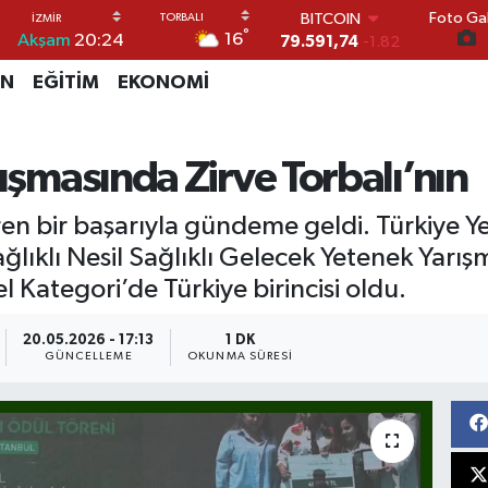
Foto Gal
DOLAR
°
16
Akşam
20:24
45,43620
0.02
EURO
İN
EĞİTİM
EKONOMİ
53,38690
0.19
STERLİN
61,60380
0.18
G.ALTIN
rışmasında Zirve Torbalı’nın
6862,09000
0.19
BİST100
ren bir başarıyla gündeme geldi. Türkiye Y
14.598,00
0
lıklı Nesil Sağlıklı Gelecek Yetenek Yarışm
 Kategori’de Türkiye birincisi oldu.
20.05.2026 - 17:13
1 DK
GÜNCELLEME
OKUNMA SÜRESI