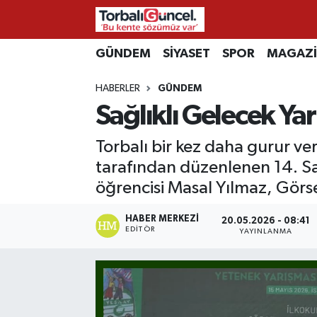
İzmir Nöbetçi Eczaneler
GÜNDEM
SİYASET
SPOR
MAGAZ
HABERLER
GÜNDEM
İzmir Hava Durumu
Sağlıklı Gelecek Ya
İzmir Namaz Vakitleri
Torbalı bir kez daha gurur ve
İzmir Trafik Yoğunluk Haritası
tarafından düzenlenen 14. Sağ
öğrencisi Masal Yılmaz, Görsel
Süper Lig Puan Durumu ve Fikstür
HABER MERKEZI
20.05.2026 - 08:41
EDITÖR
YAYINLANMA
Tüm Manşetler
Son Dakika Haberleri
Haber Arşivi