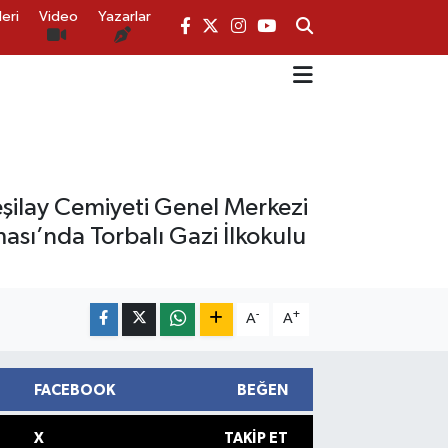
eri
Video
Yazarlar
eşilay Cemiyeti Genel Merkezi
ası’nda Torbalı Gazi İlkokulu
-
+
A
A
FACEBOOK
BEĞEN
X
TAKIP ET