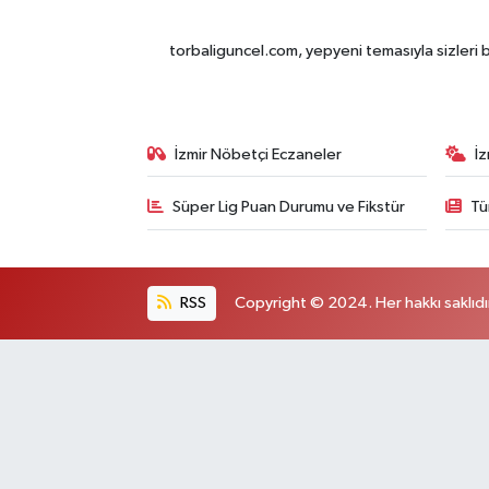
torbaliguncel.com, yepyeni temasıyla sizleri b
İzmir Nöbetçi Eczaneler
İ
Süper Lig Puan Durumu ve Fikstür
Tü
RSS
Copyright © 2024. Her hakkı saklıdı