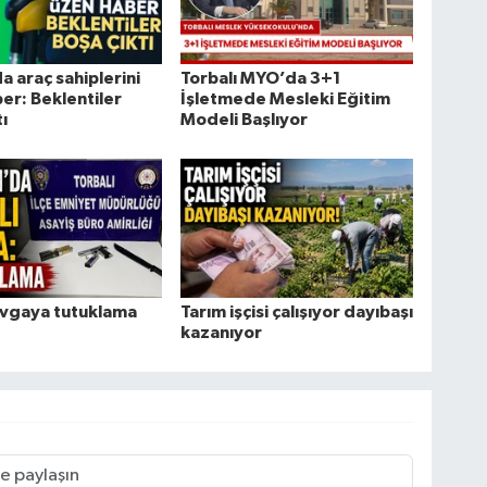
a araç sahiplerini
Torbalı MYO’da 3+1
er: Beklentiler
İşletmede Mesleki Eğitim
ı
Modeli Başlıyor
kavgaya tutuklama
Tarım işçisi çalışıyor dayıbaşı
kazanıyor