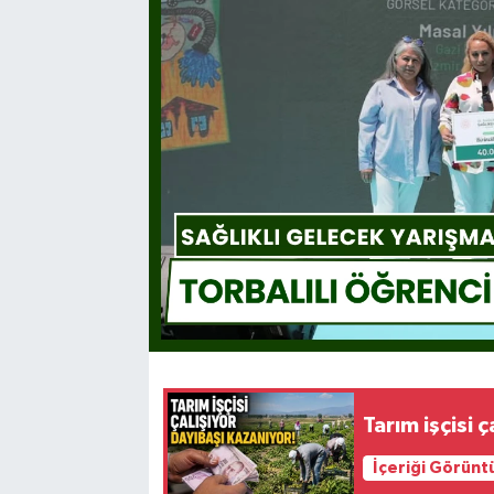
Tarım işçisi 
İçeriği Görünt