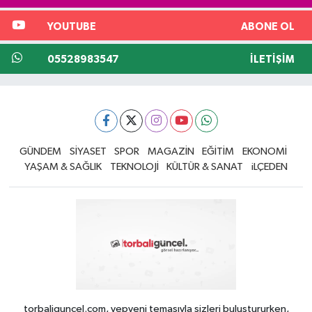
YOUTUBE
ABONE OL
05528983547
İLETIŞIM
GÜNDEM
SİYASET
SPOR
MAGAZİN
EĞİTİM
EKONOMİ
YAŞAM & SAĞLIK
TEKNOLOJİ
KÜLTÜR & SANAT
iLÇEDEN
torbaliguncel.com, yepyeni temasıyla sizleri buluştururken,