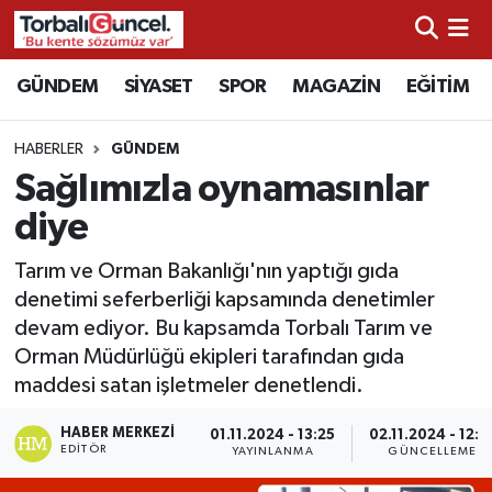
İzmir Nöbetçi Eczaneler
GÜNDEM
SİYASET
SPOR
MAGAZİN
EĞİTİM
İzmir Hava Durumu
HABERLER
GÜNDEM
Sağlımızla oynamasınlar
İzmir Namaz Vakitleri
diye
İzmir Trafik Yoğunluk Haritası
Tarım ve Orman Bakanlığı'nın yaptığı gıda
denetimi seferberliği kapsamında denetimler
Süper Lig Puan Durumu ve Fikstür
devam ediyor. Bu kapsamda Torbalı Tarım ve
Orman Müdürlüğü ekipleri tarafından gıda
Tüm Manşetler
maddesi satan işletmeler denetlendi.
Son Dakika Haberleri
HABER MERKEZI
01.11.2024 - 13:25
02.11.2024 - 12:1
EDITÖR
YAYINLANMA
GÜNCELLEME
Haber Arşivi