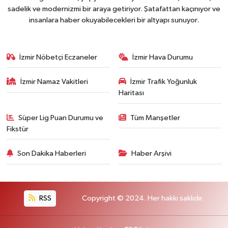
sadelik ve modernizmi bir araya getiriyor. Şatafattan kaçınıyor ve
insanlara haber okuyabilecekleri bir altyapı sunuyor.
İzmir Nöbetçi Eczaneler
İzmir Hava Durumu
İzmir Namaz Vakitleri
İzmir Trafik Yoğunluk
Haritası
Süper Lig Puan Durumu ve
Tüm Manşetler
Fikstür
Son Dakika Haberleri
Haber Arşivi
RSS
Copyright © 2024. Her hakkı saklıdır.