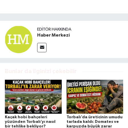
EDITÖR HAKKINDA
Haber Merkezi
Bunlar da ilginizi çekebilir
Kaçak hobi bahçeleri
Torbalı’da üreticinin umudu
yüzünden Torbalı’yı nasıl
tarlada kaldı: Domates ve
bir tehlike bekliyor?
karpuzda büyük zarar