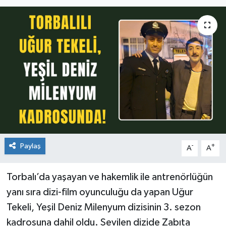
Paylaş
-
+
A
A
Torbalı’da yaşayan ve hakemlik ile antrenörlüğün
yanı sıra dizi-film oyunculuğu da yapan Uğur
Tekeli, Yeşil Deniz Milenyum dizisinin 3. sezon
kadrosuna dahil oldu. Sevilen dizide Zabıta