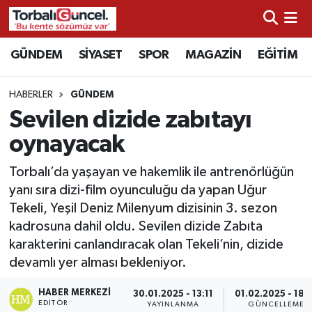
İzmir Nöbetçi Eczaneler
GÜNDEM
SİYASET
SPOR
MAGAZİN
EĞİTİM
İzmir Hava Durumu
HABERLER
GÜNDEM
Sevilen dizide zabıtayı
İzmir Namaz Vakitleri
oynayacak
İzmir Trafik Yoğunluk Haritası
Torbalı’da yaşayan ve hakemlik ile antrenörlüğün
yanı sıra dizi-film oyunculuğu da yapan Uğur
Süper Lig Puan Durumu ve Fikstür
Tekeli, Yeşil Deniz Milenyum dizisinin 3. sezon
kadrosuna dahil oldu. Sevilen dizide Zabıta
Tüm Manşetler
karakterini canlandıracak olan Tekeli’nin, dizide
devamlı yer alması bekleniyor.
Son Dakika Haberleri
HABER MERKEZI
30.01.2025 - 13:11
01.02.2025 - 18:
Haber Arşivi
EDITÖR
YAYINLANMA
GÜNCELLEME