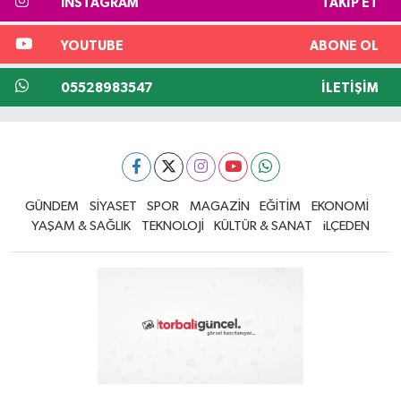
INSTAGRAM
TAKIP ET
YOUTUBE
ABONE OL
05528983547
İLETIŞIM
GÜNDEM
SİYASET
SPOR
MAGAZİN
EĞİTİM
EKONOMİ
YAŞAM & SAĞLIK
TEKNOLOJİ
KÜLTÜR & SANAT
iLÇEDEN