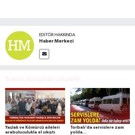
EDITÖR HAKKINDA
Haber Merkezi
Bunlar da ilginizi çekebilir
Yaşlak ve Kömürcü aileleri
Torbalı’da servislere zam
arabuluculukla el sıkıştı
yolda…