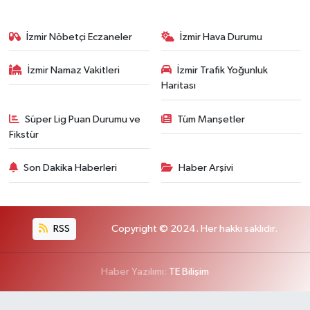
İzmir Nöbetçi Eczaneler
İzmir Hava Durumu
İzmir Namaz Vakitleri
İzmir Trafik Yoğunluk
Haritası
Süper Lig Puan Durumu ve
Tüm Manşetler
Fikstür
Son Dakika Haberleri
Haber Arşivi
RSS
Copyright © 2024. Her hakkı saklıdır.
Haber Yazılımı:
TE Bilişim