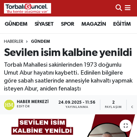
İzmir Nöbetçi Eczaneler
GÜNDEM
SİYASET
SPOR
MAGAZİN
EĞİTİM
İzmir Hava Durumu
HABERLER
GÜNDEM
Sevilen isim kalbine yenildi
İzmir Namaz Vakitleri
Torbalı Mahallesi sakinlerinden 1973 doğumlu
İzmir Trafik Yoğunluk Haritası
Umut Abur hayatını kaybetti. Edinilen bilgilere
göre sabah saatlerinde annesiyle kahvaltı yapmak
Süper Lig Puan Durumu ve Fikstür
isteyen Abur, aniden fenalaştı
Tüm Manşetler
HABER MERKEZI
24.09.2025 - 11:56
2
EDITÖR
YAYINLANMA
PAYLAŞIM
OK
Son Dakika Haberleri
Haber Arşivi