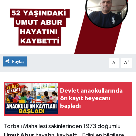
Paylaş
-
+
A
A
Devlet anaokullarında
ön kayıt heyecanı
başladı
Torbalı Mahallesi sakinlerinden 1973 doğumlu
Umut Abur
hayatını kaybetti. Edinilen bilgilere