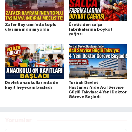
Zafer Bayramı’nda toplu
Üreticiden salça
ulaşıma indirim yolda
fabrikalarına boykot
çağrısı
Devlet anaokullarında ön
Torbalı Devlet
kayıt heyecanı başladı
Hastanesi'nde Acil Servise
Güçlü Takviye: 4 Yeni Doktor
Göreve Başladı
Yorumlar