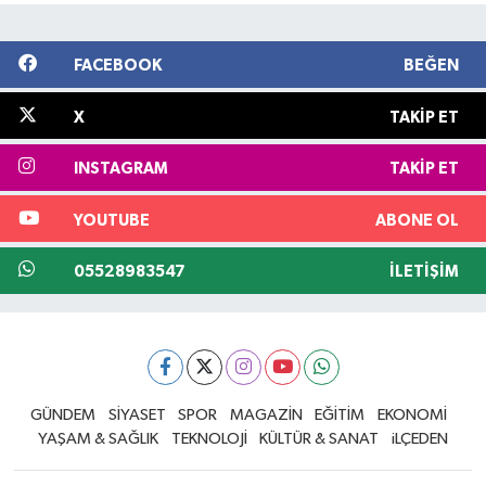
FACEBOOK
BEĞEN
X
TAKIP ET
INSTAGRAM
TAKIP ET
YOUTUBE
ABONE OL
05528983547
İLETIŞIM
GÜNDEM
SİYASET
SPOR
MAGAZİN
EĞİTİM
EKONOMİ
YAŞAM & SAĞLIK
TEKNOLOJİ
KÜLTÜR & SANAT
iLÇEDEN