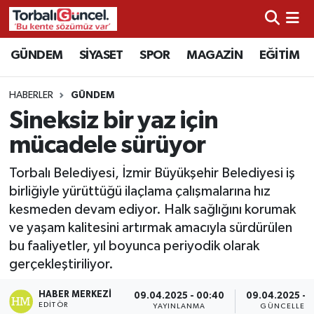
İzmir Nöbetçi Eczaneler
GÜNDEM
SİYASET
SPOR
MAGAZİN
EĞİTİM
İzmir Hava Durumu
HABERLER
GÜNDEM
Sineksiz bir yaz için
İzmir Namaz Vakitleri
mücadele sürüyor
İzmir Trafik Yoğunluk Haritası
Torbalı Belediyesi, İzmir Büyükşehir Belediyesi iş
birliğiyle yürüttüğü ilaçlama çalışmalarına hız
Süper Lig Puan Durumu ve Fikstür
kesmeden devam ediyor. Halk sağlığını korumak
ve yaşam kalitesini artırmak amacıyla sürdürülen
Tüm Manşetler
bu faaliyetler, yıl boyunca periyodik olarak
gerçekleştiriliyor.
Son Dakika Haberleri
HABER MERKEZI
09.04.2025 - 00:40
09.04.2025 - 1
Haber Arşivi
EDITÖR
YAYINLANMA
GÜNCELLEM