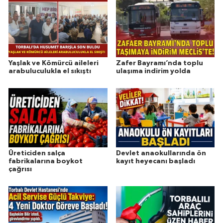
Yaşlak ve Kömürcü aileleri
Zafer Bayramı’nda toplu
arabuluculukla el sıkıştı
ulaşıma indirim yolda
Üreticiden salça
Devlet anaokullarında ön
fabrikalarına boykot
kayıt heyecanı başladı
çağrısı