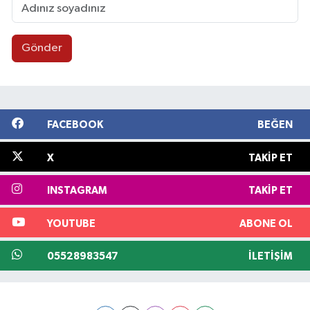
Gönder
FACEBOOK
BEĞEN
X
TAKIP ET
INSTAGRAM
TAKIP ET
YOUTUBE
ABONE OL
05528983547
İLETIŞIM