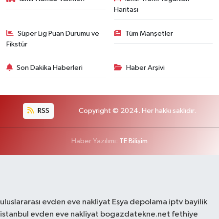
Haritası
Süper Lig Puan Durumu ve
Tüm Manşetler
Fikstür
Son Dakika Haberleri
Haber Arşivi
RSS
Copyright © 2024. Her hakkı saklıdır.
Haber Yazılımı:
TE Bilişim
uluslararası evden eve nakliyat
Eşya depolama
iptv bayilik
istanbul evden eve nakliyat
bogazdatekne.net
fethiye