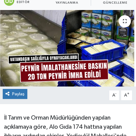
EDITÖR
YAYINLANMA
GÜNCELLEME
Paylaş
-
+
A
A
İl Tarım ve Orman Müdürlüğünden yapılan
açıklamaya göre, Alo Gıda 174 hattına yapılan
ihbarın ardından ekipler, Yedieylül Mahallesi'nde