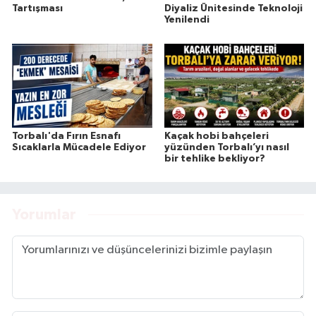
Tartışması
Diyaliz Ünitesinde Teknoloji
Yenilendi
Torbalı'da Fırın Esnafı
Kaçak hobi bahçeleri
Sıcaklarla Mücadele Ediyor
yüzünden Torbalı’yı nasıl
bir tehlike bekliyor?
Yorumlar