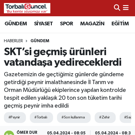
İzmir Nöbetçi Eczaneler
GÜNDEM
SİYASET
SPOR
MAGAZİN
EĞİTİM
İzmir Hava Durumu
HABERLER
GÜNDEM
SKT’si geçmiş ürünleri
İzmir Namaz Vakitleri
vatandaşa yedireceklerdi
İzmir Trafik Yoğunluk Haritası
Gazetemizin de geçtiğimiz günlerde gündeme
getirdiği peynir imalathanesinde İl Tarım ve
Süper Lig Puan Durumu ve Fikstür
Orman Müdürlüğü ekiplerince yapılan kontrolde
tespit edilen yaklaşık 20 ton son tüketim tarihi
Tüm Manşetler
geçmiş peynir imha edildi
Son Dakika Haberleri
#Peynir
#Torbalı
#Son kullanma
#Zehir
#Sağlı
Haber Arşivi
ÖMER DUR
05.04.2024 - 08:05
05.04.2024 - 08:39