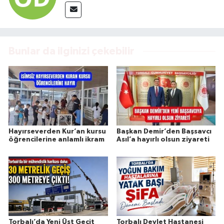
Bunlar da ilginizi çekebilir
Hayırseverden Kur’an kursu
Başkan Demir’den Başsavcı
öğrencilerine anlamlı ikram
Asıl’a hayırlı olsun ziyareti
Torbalı’da Yeni Üst Geçit
Torbalı Devlet Hastanesi