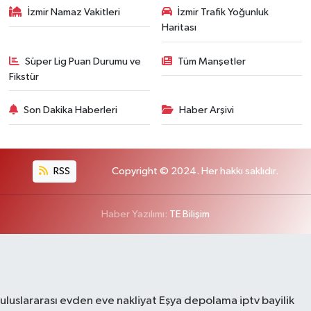
İzmir Namaz Vakitleri
İzmir Trafik Yoğunluk
Haritası
Süper Lig Puan Durumu ve
Tüm Manşetler
Fikstür
Son Dakika Haberleri
Haber Arşivi
RSS
Copyright © 2024. Her hakkı saklıdır.
Haber Yazılımı:
TE Bilişim
uluslararası evden eve nakliyat
Eşya depolama
iptv bayilik