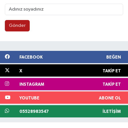
Gönder
FACEBOOK
BEĞEN
X
TAKIP ET
INSTAGRAM
TAKIP ET
YOUTUBE
ABONE OL
05528983547
İLETIŞIM