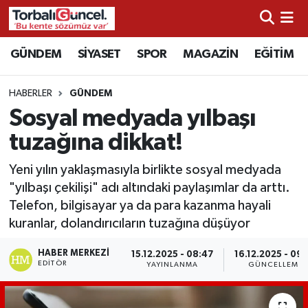
İzmir Nöbetçi Eczaneler
GÜNDEM
SİYASET
SPOR
MAGAZİN
EĞİTİM
İzmir Hava Durumu
HABERLER
GÜNDEM
Sosyal medyada yılbaşı
İzmir Namaz Vakitleri
tuzağına dikkat!
İzmir Trafik Yoğunluk Haritası
Yeni yılın yaklaşmasıyla birlikte sosyal medyada
"yılbaşı çekilişi" adı altındaki paylaşımlar da arttı.
Süper Lig Puan Durumu ve Fikstür
Telefon, bilgisayar ya da para kazanma hayali
kuranlar, dolandırıcıların tuzağına düşüyor
Tüm Manşetler
HABER MERKEZI
15.12.2025 - 08:47
16.12.2025 - 09:
Son Dakika Haberleri
EDITÖR
YAYINLANMA
GÜNCELLEME
Haber Arşivi