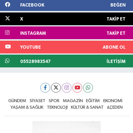
FACEBOOK
BEĞEN
X
TAKIP ET
INSTAGRAM
TAKIP ET
YOUTUBE
ABONE OL
05528983547
İLETIŞIM
GÜNDEM
SİYASET
SPOR
MAGAZİN
EĞİTİM
EKONOMİ
YAŞAM & SAĞLIK
TEKNOLOJİ
KÜLTÜR & SANAT
iLÇEDEN