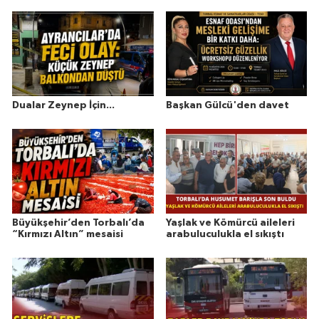
Dualar Zeynep İçin...
Başkan Gülcü'den davet
Büyükşehir’den Torbalı’da
Yaşlak ve Kömürcü aileleri
“Kırmızı Altın” mesaisi
arabuluculukla el sıkıştı