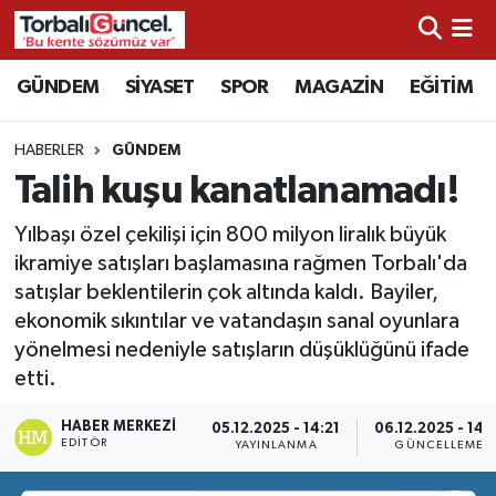
İzmir Nöbetçi Eczaneler
GÜNDEM
SİYASET
SPOR
MAGAZİN
EĞİTİM
İzmir Hava Durumu
HABERLER
GÜNDEM
Talih kuşu kanatlanamadı!
İzmir Namaz Vakitleri
Yılbaşı özel çekilişi için 800 milyon liralık büyük
İzmir Trafik Yoğunluk Haritası
ikramiye satışları başlamasına rağmen Torbalı'da
satışlar beklentilerin çok altında kaldı. Bayiler,
Süper Lig Puan Durumu ve Fikstür
ekonomik sıkıntılar ve vatandaşın sanal oyunlara
yönelmesi nedeniyle satışların düşüklüğünü ifade
Tüm Manşetler
etti.
Son Dakika Haberleri
HABER MERKEZI
05.12.2025 - 14:21
06.12.2025 - 14:
EDITÖR
YAYINLANMA
GÜNCELLEME
Haber Arşivi