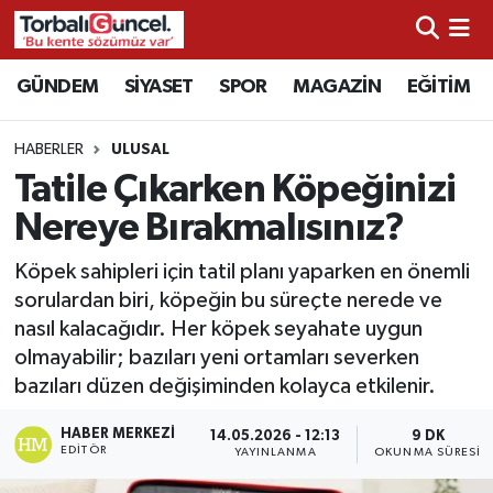
İzmir Nöbetçi Eczaneler
GÜNDEM
SİYASET
SPOR
MAGAZİN
EĞİTİM
İzmir Hava Durumu
HABERLER
ULUSAL
Tatile Çıkarken Köpeğinizi
İzmir Namaz Vakitleri
Nereye Bırakmalısınız?
İzmir Trafik Yoğunluk Haritası
Köpek sahipleri için tatil planı yaparken en önemli
sorulardan biri, köpeğin bu süreçte nerede ve
Süper Lig Puan Durumu ve Fikstür
nasıl kalacağıdır. Her köpek seyahate uygun
olmayabilir; bazıları yeni ortamları severken
Tüm Manşetler
bazıları düzen değişiminden kolayca etkilenir.
Son Dakika Haberleri
HABER MERKEZI
14.05.2026 - 12:13
9 DK
EDITÖR
YAYINLANMA
OKUNMA SÜRESI
Haber Arşivi