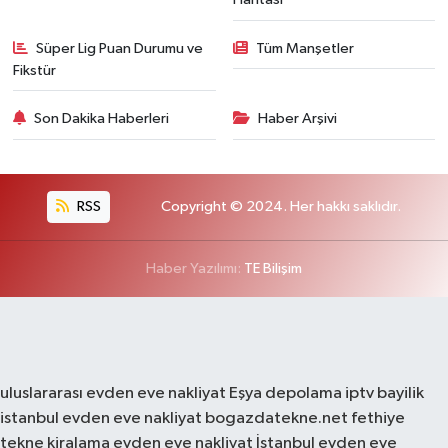
Süper Lig Puan Durumu ve
Tüm Manşetler
Fikstür
Son Dakika Haberleri
Haber Arşivi
RSS
Copyright © 2024. Her hakkı saklıdır.
Haber Yazılımı:
TE Bilişim
uluslararası evden eve nakliyat
Eşya depolama
iptv bayilik
istanbul evden eve nakliyat
bogazdatekne.net
fethiye
tekne kiralama
evden eve nakliyat
İstanbul evden eve