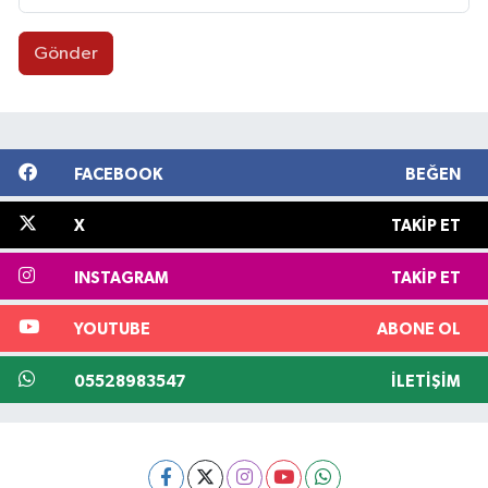
Gönder
FACEBOOK
BEĞEN
X
TAKIP ET
INSTAGRAM
TAKIP ET
YOUTUBE
ABONE OL
05528983547
İLETIŞIM