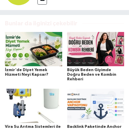
Bunlar da ilginizi çekebilir
İzmir'de Diyet Yemek
Büyük Beden Giyimde
Hizmeti Neyi Kapsar?
Doğru Beden ve Kombin
Rehberi
Vira Su Arıtma Sistemleri ile
Backlink Paketinde Anchor