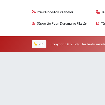
İzmir Nöbetçi Eczaneler
İ
Süper Lig Puan Durumu ve Fikstür
Tü
RSS
Copyright © 2024. Her hakkı saklıdı