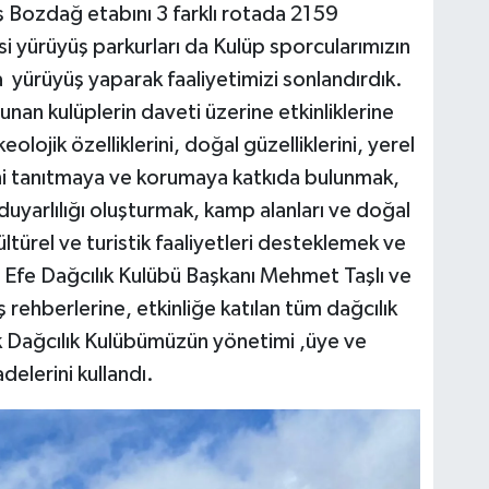
ş Bozdağ etabını 3 farklı rotada 2159
 yürüyüş parkurları da Kulüp sporcularımızın
yürüyüş yaparak faaliyetimizi sonlandırdık.
nan kulüplerin daveti üzerine etkinliklerine
keolojik özelliklerini, doğal güzelliklerini, yerel
rini tanıtmaya ve korumaya katkıda bulunmak,
 duyarlılığı oluşturmak, kamp alanları ve doğal
ltürel ve turistik faaliyetleri desteklemek ve
 Efe Dağcılık Kulübü Başkanı Mehmet Taşlı ve
rehberlerine, etkinliğe katılan tüm dağcılık
k Dağcılık Kulübümüzün yönetimi ,üye ve
elerini kullandı.