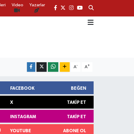
eri
Video
Yazarlar
-
+
A
A
FACEBOOK
BEĞEN
X
TAKIP ET
INSTAGRAM
TAKIP ET
YOUTUBE
ABONE OL