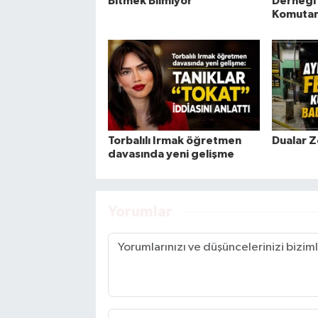
Bitmek Bilmiyor
Derneği
Komutanı
Torbalılı Irmak öğretmen
Dualar Z
davasında yeni gelişme
Yorumlar