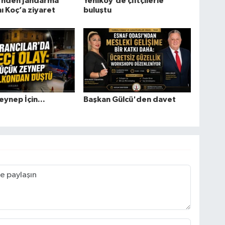
’nden Jandarma
Yeniköy’de çiftçilerle
 Koç’a ziyaret
buluştu
eynep İçin...
Başkan Gülcü'den davet