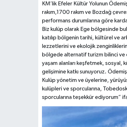
KM’lik Efeler Kültür Yolunun Ödemi
rakım,1700 rakım ve Bozdağ çevresi
performans durumlarına göre karda 
Biz kulüp olarak Ege bölgesinde bulu
katılıp bölgenin tarihi, kültürel ve ar
lezzetlerini ve ekolojik zenginlikle
bölgede alternatif turizm bilinci ve
yaşam alanları keşfetmek, sosyal, kü
gelişimine katkı sunuyoruz. Ödemiş
Kulüp yönetim ve üyelerine, yürüyüş 
kulüpleri ve sporcularına, Tobedos
sporcularına teşekkür ediyorum” ifad