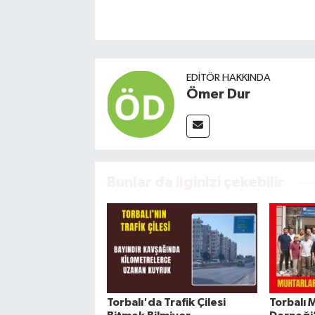
EDITÖR HAKKINDA
Ömer Dur
Bunlar da ilginizi çekebilir
Torbalı'da Trafik Çilesi
Torbalı 