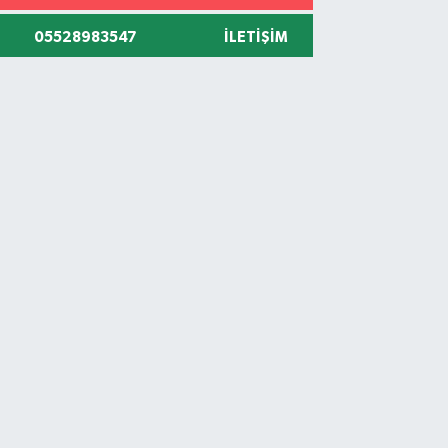
05528983547
İLETIŞIM