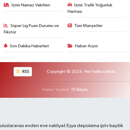
İzmir Namaz Vakitleri
İzmir Trafik Yoğunluk
Haritası
Süper Lig Puan Durumu ve
Tüm Manşetler
Fikstür
Son Dakika Haberleri
Haber Arşivi
RSS
Copyright © 2024. Her hakkı saklıdır.
Haber Yazılımı:
TE Bilişim
uluslararası evden eve nakliyat
Eşya depolama
iptv bayilik