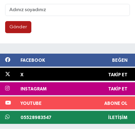
Gönder
FACEBOOK
BEĞEN
X
TAKIP ET
INSTAGRAM
TAKIP ET
YOUTUBE
ABONE OL
05528983547
İLETIŞIM