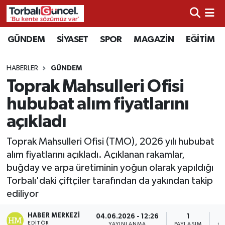
İzmir Nöbetçi Eczaneler
GÜNDEM
SİYASET
SPOR
MAGAZİN
EĞİTİM
İzmir Hava Durumu
HABERLER
GÜNDEM
Toprak Mahsulleri Ofisi
İzmir Namaz Vakitleri
hububat alım fiyatlarını
İzmir Trafik Yoğunluk Haritası
açıkladı
Süper Lig Puan Durumu ve Fikstür
Toprak Mahsulleri Ofisi (TMO), 2026 yılı hububat
alım fiyatlarını açıkladı. Açıklanan rakamlar,
Tüm Manşetler
buğday ve arpa üretiminin yoğun olarak yapıldığı
Torbalı'daki çiftçiler tarafından da yakından takip
Son Dakika Haberleri
ediliyor
HABER MERKEZI
Haber Arşivi
04.06.2026 - 12:26
1
EDITÖR
YAYINLANMA
PAYLAŞIM
OK