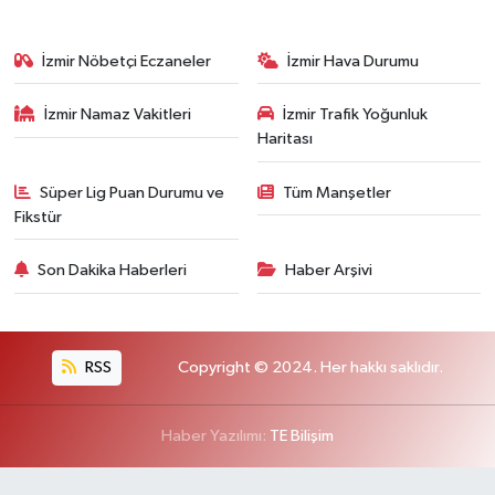
İzmir Nöbetçi Eczaneler
İzmir Hava Durumu
İzmir Namaz Vakitleri
İzmir Trafik Yoğunluk
Haritası
Süper Lig Puan Durumu ve
Tüm Manşetler
Fikstür
Son Dakika Haberleri
Haber Arşivi
RSS
Copyright © 2024. Her hakkı saklıdır.
Haber Yazılımı:
TE Bilişim