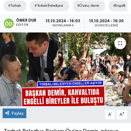
#Torbalı
#Torbalı Belediyesi
#Övünç demir
#Engelli
ÖMER DUR
15.10.2024 - 16:03
15.10.2024 - 16:30
EDITÖR
YAYINLANMA
GÜNCELLEME
Paylaş
-
+
A
A