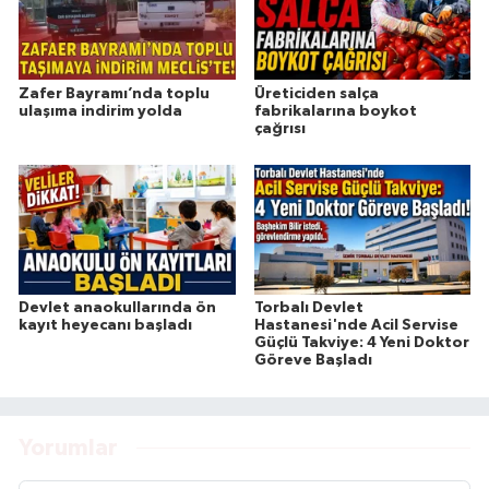
Zafer Bayramı’nda toplu
Üreticiden salça
ulaşıma indirim yolda
fabrikalarına boykot
çağrısı
Devlet anaokullarında ön
Torbalı Devlet
kayıt heyecanı başladı
Hastanesi'nde Acil Servise
Güçlü Takviye: 4 Yeni Doktor
Göreve Başladı
Yorumlar