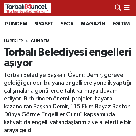
İzmir Nöbetçi Eczaneler
GÜNDEM
SİYASET
SPOR
MAGAZİN
EĞİTİM
İzmir Hava Durumu
HABERLER
GÜNDEM
Torbalı Belediyesi engelleri
İzmir Namaz Vakitleri
aşıyor
İzmir Trafik Yoğunluk Haritası
Torbalı Belediye Başkanı Övünç Demir, göreve
geldiği günden bu yana engellilere yönelik yaptığı
Süper Lig Puan Durumu ve Fikstür
çalışmalarla gönüllerde taht kurmaya devam
ediyor. Birbirinden önemli projeleri hayata
Tüm Manşetler
kazandıran Başkan Demir, “15 Ekim Beyaz Baston
Dünya Görme Engelliler Günü” kapsamında
Son Dakika Haberleri
kahvaltıda engelli vatandaşlarımız ve aileleri ile bir
araya geldi
Haber Arşivi