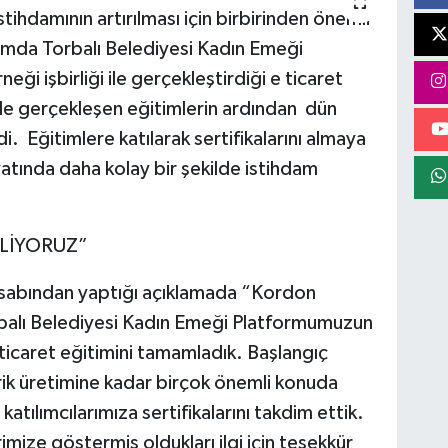
tihdamının artırılması için birbirinden önemli
samda Torbalı Belediyesi Kadın Emeği
i işbirliği ile gerçekleştirdiği e ticaret
ile gerçekleşen eğitimlerin ardından dün
ldi. Eğitimlere katılarak sertifikalarını almaya
yatında daha kolay bir şekilde istihdam
İLİYORUZ”
esabından yaptığı açıklamada “Kordon
orbalı Belediyesi Kadın Emeği Platformumuzun
-ticaret eğitimini tamamladık. Başlangıç
k üretimine kadar birçok önemli konuda
tılımcılarımıza sertifikalarını takdim ettik.
imize göstermiş oldukları ilgi için teşekkür