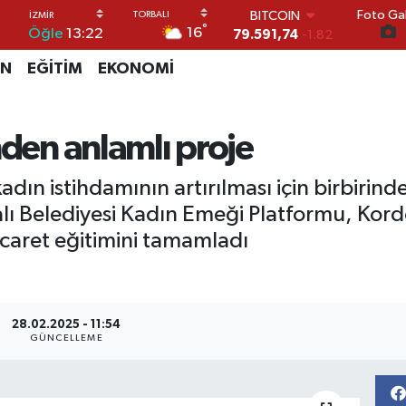
BITCOIN
Foto Gal
°
79.591,74
-1.82
16
Öğle
13:22
DOLAR
İN
EĞİTİM
EKONOMİ
45,43620
0.02
EURO
53,38690
0.19
STERLİN
nden anlamlı proje
61,60380
0.18
G.ALTIN
dın istihdamının artırılması için birbirind
6862,09000
0.19
BİST100
lı Belediyesi Kadın Emeği Platformu, Kor
14.598,00
0
 ticaret eğitimini tamamladı
28.02.2025 - 11:54
GÜNCELLEME