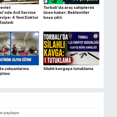
Devlet
Torbalı’da araç sahiplerini
i'nde Acil Servise
üzen haber: Beklentiler
kviye: 4 Yeni Doktor
boşa çıktı
Başladı
da çalışanlarına
Silahlı kavgaya tutuklama
ğitimi