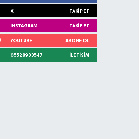
X
TAKIP ET
INSTAGRAM
TAKIP ET
YOUTUBE
ABONE OL
05528983547
İLETIŞIM