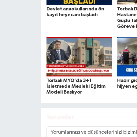
Devlet anaokullarında ön
Torbalı 
kayıt heyecanı başladı
Hastanes
Güçlü Ta
Göreve 
Torbalı MYO’da 3+1
Hazır gı
İşletmede Mesleki Eğitim
hijyen e
Modeli Başlıyor
Yorumlar