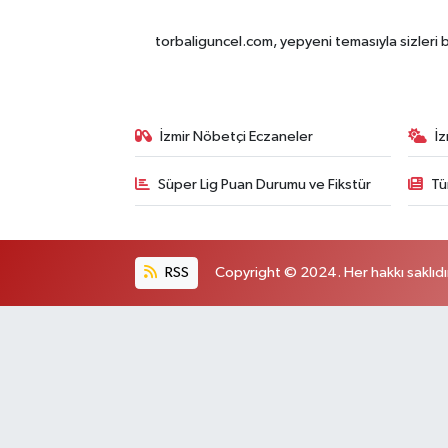
torbaliguncel.com, yepyeni temasıyla sizleri b
İzmir Nöbetçi Eczaneler
İ
Süper Lig Puan Durumu ve Fikstür
Tü
RSS
Copyright © 2024. Her hakkı saklıdı