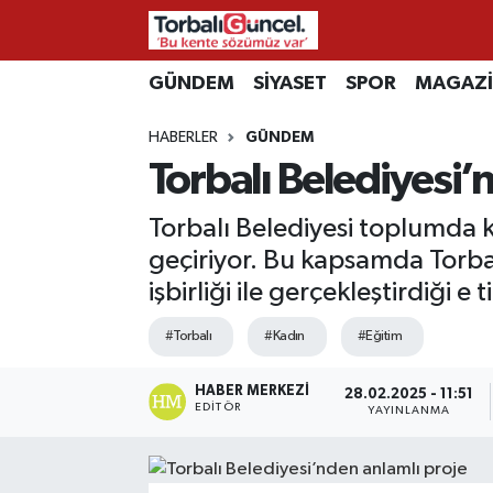
İzmir Nöbetçi Eczaneler
GÜNDEM
SİYASET
SPOR
MAGAZ
HABERLER
GÜNDEM
İzmir Hava Durumu
Torbalı Belediyesi’
İzmir Namaz Vakitleri
Torbalı Belediyesi toplumda ka
İzmir Trafik Yoğunluk Haritası
geçiriyor. Bu kapsamda Torba
işbirliği ile gerçekleştirdiği e
Süper Lig Puan Durumu ve Fikstür
#Torbalı
#Kadın
#Eğitim
Tüm Manşetler
HABER MERKEZI
28.02.2025 - 11:51
EDITÖR
YAYINLANMA
Son Dakika Haberleri
Haber Arşivi