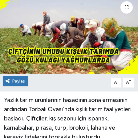
Paylaş
-
+
A
A
Yazlık tarım ürünlerinin hasadının sona ermesinin
ardından Torbalı Ovası’nda kışlık tarım faaliyetleri
başladı. Çiftçiler, kış sezonu için ıspanak,
karnabahar, pırasa, turp, brokoli, lahana ve
kereviz fidelerini toprakla buluşturdu.