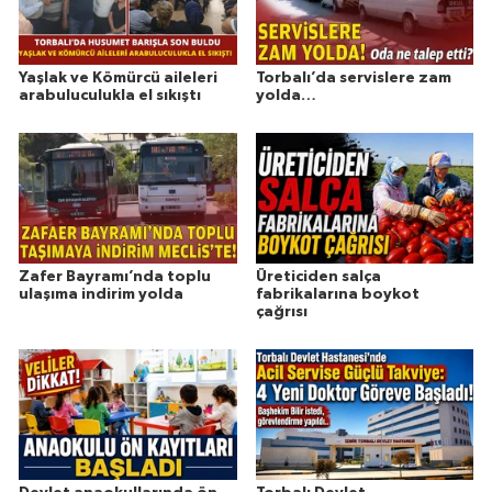
Yaşlak ve Kömürcü aileleri
Torbalı’da servislere zam
arabuluculukla el sıkıştı
yolda…
Zafer Bayramı’nda toplu
Üreticiden salça
ulaşıma indirim yolda
fabrikalarına boykot
çağrısı