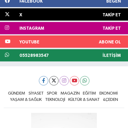
FACEBOOK
BEĞEN
X
TAKIP ET
INSTAGRAM
TAKIP ET
YOUTUBE
ABONE OL
05528983547
İLETIŞIM
GÜNDEM
SİYASET
SPOR
MAGAZİN
EĞİTİM
EKONOMİ
YAŞAM & SAĞLIK
TEKNOLOJİ
KÜLTÜR & SANAT
iLÇEDEN