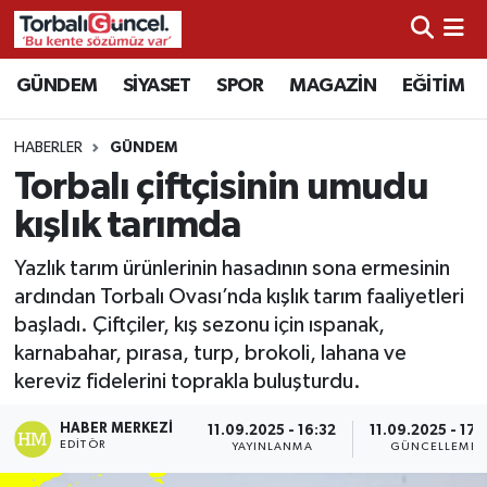
İzmir Nöbetçi Eczaneler
GÜNDEM
SİYASET
SPOR
MAGAZİN
EĞİTİM
İzmir Hava Durumu
HABERLER
GÜNDEM
Torbalı çiftçisinin umudu
İzmir Namaz Vakitleri
kışlık tarımda
İzmir Trafik Yoğunluk Haritası
Yazlık tarım ürünlerinin hasadının sona ermesinin
ardından Torbalı Ovası’nda kışlık tarım faaliyetleri
Süper Lig Puan Durumu ve Fikstür
başladı. Çiftçiler, kış sezonu için ıspanak,
karnabahar, pırasa, turp, brokoli, lahana ve
Tüm Manşetler
kereviz fidelerini toprakla buluşturdu.
Son Dakika Haberleri
HABER MERKEZI
11.09.2025 - 16:32
11.09.2025 - 17:
EDITÖR
YAYINLANMA
GÜNCELLEME
Haber Arşivi