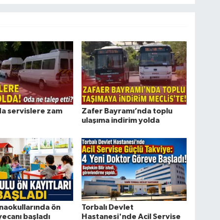
da servislere zam
Zafer Bayramı’nda toplu
ulaşıma indirim yolda
naokullarında ön
Torbalı Devlet
yecanı başladı
Hastanesi'nde Acil Servise