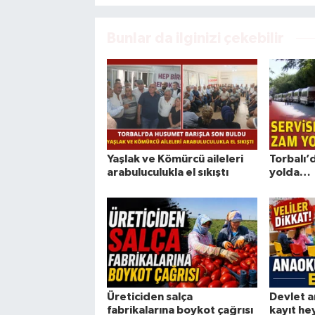
Bunlar da ilginizi çekebilir
Yaşlak ve Kömürcü aileleri
Torbalı’
arabuluculukla el sıkıştı
yolda…
Üreticiden salça
Devlet a
fabrikalarına boykot çağrısı
kayıt he