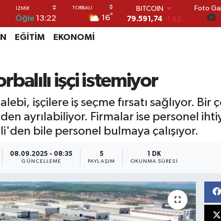
Foto Gal
DOLAR
°
16
Öğle
13:22
45,43620
0.02
EURO
İN
EĞİTİM
EKONOMİ
53,38690
0.19
STERLİN
61,60380
0.18
G.ALTIN
orbalılı işçi istemiyor
6862,09000
0.19
BİST100
bi, işçilere iş seçme fırsatı sağlıyor. Bir ço
14.598,00
0
BITCOIN
en ayrılabiliyor. Firmalar ise personel ihtiy
79.591,74
-1.82
li'den bile personel bulmaya çalışıyor.
08.09.2025 - 08:35
5
1 DK
GÜNCELLEME
PAYLAŞIM
OKUNMA SÜRESI