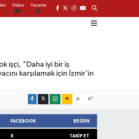
eri
Video
Yazarlar
k işçi, "Daha iyi bir iş
acını karşılamak için İzmir'in
-
+
A
A
FACEBOOK
BEĞEN
X
TAKIP ET