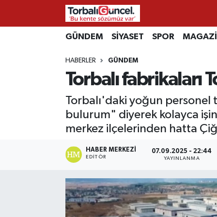
İzmir Nöbetçi Eczaneler
GÜNDEM
SİYASET
SPOR
MAGAZ
HABERLER
GÜNDEM
İzmir Hava Durumu
Torbalı fabrikaları T
İzmir Namaz Vakitleri
Torbalı'daki yoğun personel tale
İzmir Trafik Yoğunluk Haritası
bulurum" diyerek kolayca işind
merkez ilçelerinden hatta Çiğ
Süper Lig Puan Durumu ve Fikstür
HABER MERKEZI
07.09.2025 - 22:44
EDITÖR
YAYINLANMA
Tüm Manşetler
Son Dakika Haberleri
Haber Arşivi