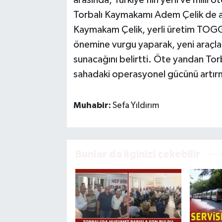
Torbalı Kaymakamı Adem Çelik de ara
Kaymakam Çelik, yerli üretim TOGG’l
önemine vurgu yaparak, yeni araçlar
sunacağını belirtti. Öte yandan Torb
sahadaki operasyonel gücünü artırm
Muhabir:
Sefa Yıldırım
Bunlar da ilginizi çekebilir