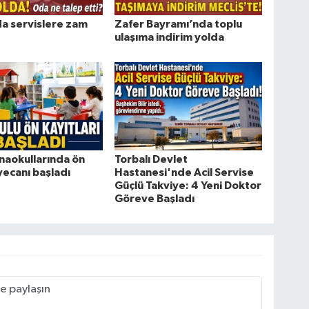
da servislere zam
Zafer Bayramı’nda toplu
ulaşıma indirim yolda
naokullarında ön
Torbalı Devlet
yecanı başladı
Hastanesi'nde Acil Servise
Güçlü Takviye: 4 Yeni Doktor
Göreve Başladı