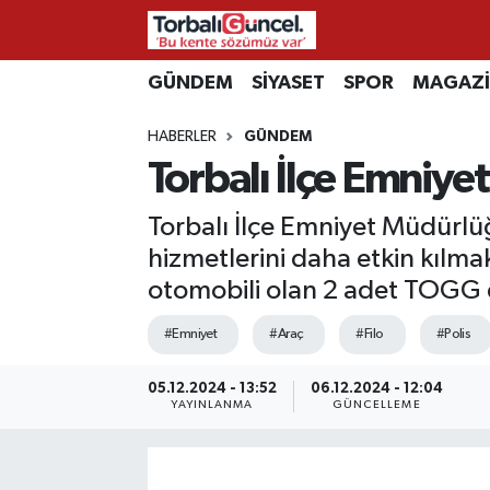
İzmir Nöbetçi Eczaneler
GÜNDEM
SİYASET
SPOR
MAGAZ
HABERLER
GÜNDEM
İzmir Hava Durumu
Torbalı İlçe Emniye
İzmir Namaz Vakitleri
Torbalı İlçe Emniyet Müdürlüğü
İzmir Trafik Yoğunluk Haritası
hizmetlerini daha etkin kılmak
otomobili olan 2 adet TOGG 
Süper Lig Puan Durumu ve Fikstür
#Emniyet
#Araç
#Filo
#Polis
Tüm Manşetler
05.12.2024 - 13:52
06.12.2024 - 12:04
YAYINLANMA
GÜNCELLEME
Son Dakika Haberleri
Haber Arşivi