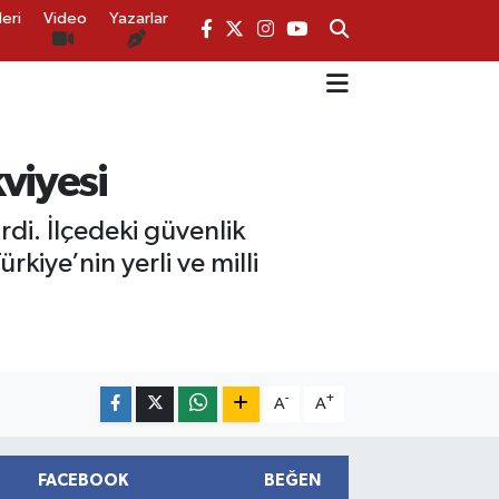
eri
Video
Yazarlar
viyesi
rdi. İlçedeki güvenlik
kiye’nin yerli ve milli
-
+
A
A
FACEBOOK
BEĞEN