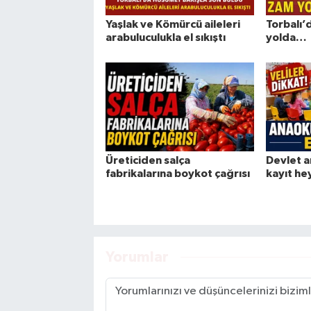
Yaşlak ve Kömürcü aileleri
Torbalı’
arabuluculukla el sıkıştı
yolda…
Üreticiden salça
Devlet a
fabrikalarına boykot çağrısı
kayıt he
Yorumlar