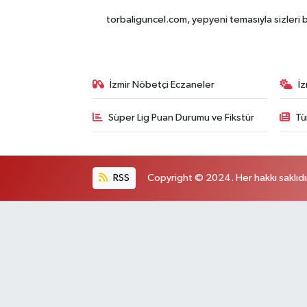
torbaliguncel.com, yepyeni temasıyla sizleri b
İzmir Nöbetçi Eczaneler
İ
Süper Lig Puan Durumu ve Fikstür
Tü
RSS
Copyright © 2024. Her hakkı saklıdı