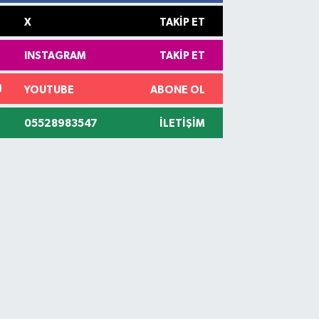
X
TAKIP ET
INSTAGRAM
TAKIP ET
YOUTUBE
ABONE OL
05528983547
İLETIŞIM