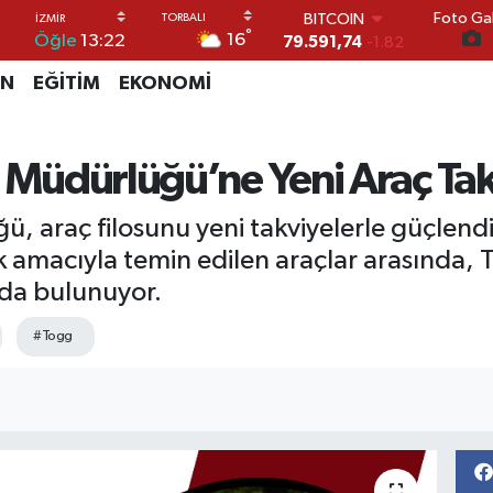
BITCOIN
Foto Gal
79.591,74
-1.82
°
16
Öğle
13:22
DOLAR
45,43620
0.02
İN
EĞİTİM
EKONOMİ
EURO
53,38690
0.19
STERLİN
t Müdürlüğü’ne Yeni Araç Tak
61,60380
0.18
G.ALTIN
6862,09000
0.19
, araç filosunu yeni takviyelerle güçlendi
BİST100
 amacıyla temin edilen araçlar arasında, Tür
14.598,00
0
da bulunuyor.
#Togg