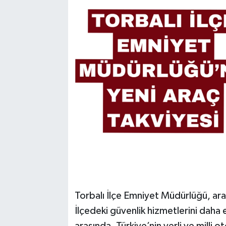
Torbalı İlçe Emniyet Müdürlüğü, araç
İlçedeki güvenlik hizmetlerini daha 
arasında, Türkiye’nin yerli ve milli