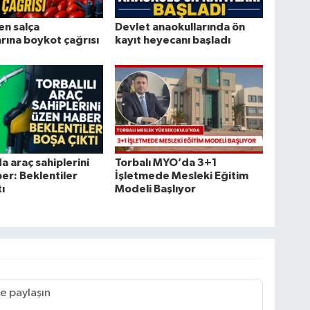
en salça
Devlet anaokullarında ön
arına boykot çağrısı
kayıt heyecanı başladı
a araç sahiplerini
Torbalı MYO’da 3+1
er: Beklentiler
İşletmede Mesleki Eğitim
ı
Modeli Başlıyor