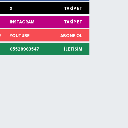
X
TAKIP ET
INSTAGRAM
TAKIP ET
YOUTUBE
ABONE OL
05528983547
İLETIŞIM