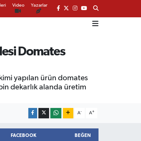
eri
Video
Yazarlar
zdesi Domates
 ekimi yapılan ürün domates
 bin dekarlık alanda üretim
-
+
A
A
FACEBOOK
BEĞEN