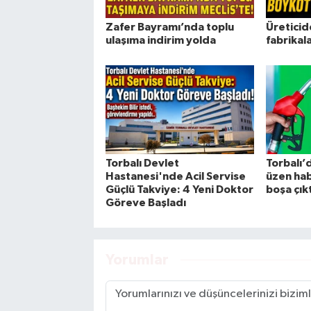
Zafer Bayramı’nda toplu
Üreticid
ulaşıma indirim yolda
fabrikal
Torbalı Devlet
Torbalı’d
Hastanesi'nde Acil Servise
üzen hab
Güçlü Takviye: 4 Yeni Doktor
boşa çıkt
Göreve Başladı
Yorumlar