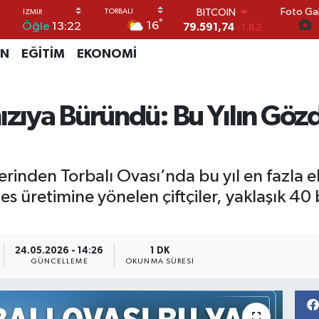
Foto Gal
DOLAR
°
16
Öğle
13:22
45,43620
0.02
EURO
İN
EĞİTİM
EKONOMİ
53,38690
0.19
STERLİN
61,60380
0.18
G.ALTIN
mızıya Büründü: Bu Yılın Gö
6862,09000
0.19
BİST100
14.598,00
0
BITCOIN
lerinden Torbalı Ovası’nda bu yıl en fazla
79.591,74
-1.82
es üretimine yönelen çiftçiler, yaklaşık 40
24.05.2026 - 14:26
1 DK
GÜNCELLEME
OKUNMA SÜRESI