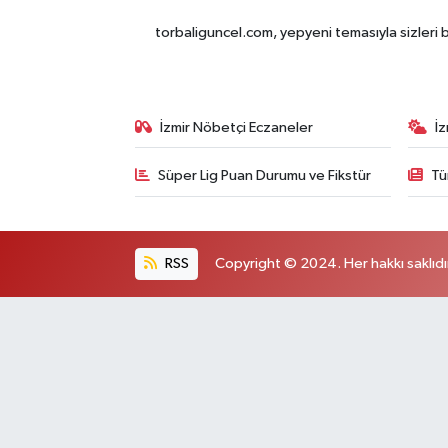
torbaliguncel.com, yepyeni temasıyla sizleri b
İzmir Nöbetçi Eczaneler
İ
Süper Lig Puan Durumu ve Fikstür
Tü
RSS
Copyright © 2024. Her hakkı saklıdı