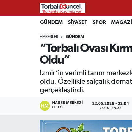
İzmir Nöbetçi Eczaneler
GÜNDEM
SİYASET
SPOR
MAGAZ
HABERLER
GÜNDEM
İzmir Hava Durumu
“Torbalı Ovası Kır
İzmir Namaz Vakitleri
Oldu”
İzmir Trafik Yoğunluk Haritası
İzmir’in verimli tarım merkez
oldu. Özellikle salçalık domat
Süper Lig Puan Durumu ve Fikstür
gerçekleştirdi.
Tüm Manşetler
HABER MERKEZI
22.05.2026 - 22:04
EDITÖR
YAYINLANMA
Son Dakika Haberleri
Haber Arşivi