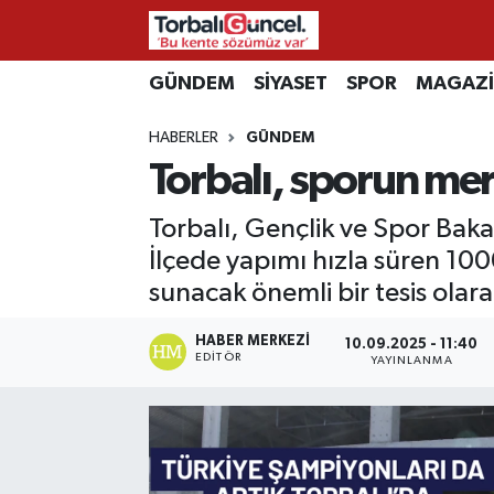
İzmir Nöbetçi Eczaneler
GÜNDEM
SİYASET
SPOR
MAGAZ
HABERLER
GÜNDEM
İzmir Hava Durumu
Torbalı, sporun mer
İzmir Namaz Vakitleri
Torbalı, Gençlik ve Spor Baka
İzmir Trafik Yoğunluk Haritası
İlçede yapımı hızla süren 100
sunacak önemli bir tesis olara
Süper Lig Puan Durumu ve Fikstür
HABER MERKEZI
10.09.2025 - 11:40
EDITÖR
YAYINLANMA
Tüm Manşetler
Son Dakika Haberleri
Haber Arşivi