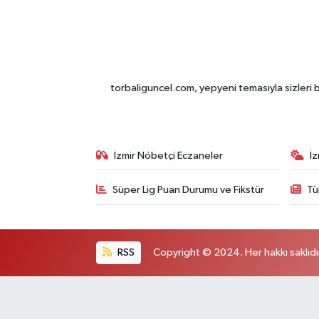
torbaliguncel.com, yepyeni temasıyla sizleri b
İzmir Nöbetçi Eczaneler
İ
Süper Lig Puan Durumu ve Fikstür
Tü
RSS
Copyright © 2024. Her hakkı saklıdı