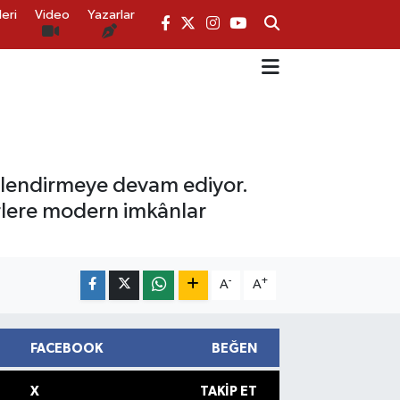
eri
Video
Yazarlar
güçlendirmeye devam ediyor.
erlere modern imkânlar
-
+
A
A
FACEBOOK
BEĞEN
X
TAKIP ET