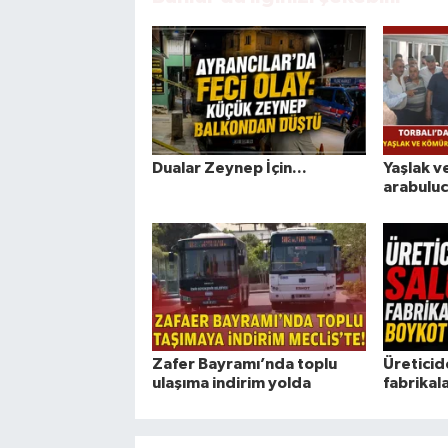
Dualar Zeynep İçin...
Yaşlak v
arabulucu
Zafer Bayramı’nda toplu
Üreticid
ulaşıma indirim yolda
fabrikal