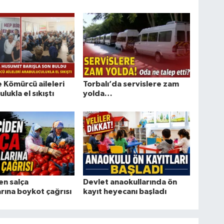
e Kömürcü aileleri
Torbalı’da servislere zam
lukla el sıkıştı
yolda…
en salça
Devlet anaokullarında ön
arına boykot çağrısı
kayıt heyecanı başladı