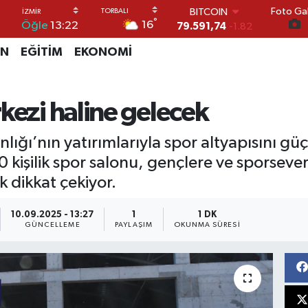
Foto Gal
DOLAR
°
16
Öğle
13:22
45,43620
0.02
EURO
İN
EĞİTİM
EKONOMİ
53,38690
0.19
STERLİN
61,60380
0.18
G.ALTIN
kezi haline gelecek
6862,09000
0.19
BİST100
nlığı’nın yatırımlarıyla spor altyapısını 
14.598,00
0
0 kişilik spor salonu, gençlere ve sporsev
k dikkat çekiyor.
10.09.2025 - 13:27
1
1 DK
GÜNCELLEME
PAYLAŞIM
OKUNMA SÜRESI