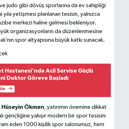
ve judo gibi dövüş sporlarına da ev sahipliği
yıla yetişmesi planlanan tesisin, yalnızca
 cazibe merkezi haline gelmesi bekleniyor.
büyük organizasyonların da düzenlenmesine
lı’nın spor altyapısına büyük katkı sunacak.
cek
et Hastanesi'nde Acil Servise Güçlü
eni Doktor Göreve Başladı
üle
ü
Hüseyin Ökmen
, yatırımın önemine dikkat
lı gençliğine yakışır modern bir spor tesisini
vam eden 1000 kişilik spor salonumuz, hem