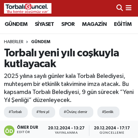
İzmir Nöbetçi Eczaneler
GÜNDEM
SİYASET
SPOR
MAGAZİN
EĞİTİM
İzmir Hava Durumu
HABERLER
GÜNDEM
Torbalı yeni yılı coşkuyla
İzmir Namaz Vakitleri
kutlayacak
İzmir Trafik Yoğunluk Haritası
2025 yılına sayılı günler kala Torbalı Belediyesi,
muhteşem bir etkinlik takvimine imza atacak. Bu
Süper Lig Puan Durumu ve Fikstür
kapsamda Torbalı Belediyesi, 9 gün sürecek “Yeni
Yıl Şenliği” düzenleyecek.
Tüm Manşetler
#Torbalı
#Yeni yıl
#Övünç demir
#Şenlik
Son Dakika Haberleri
ÖMER DUR
20.12.2024 - 13:27
20.12.2024 - 17:17
EDITÖR
Haber Arşivi
YAYINLANMA
GÜNCELLEME