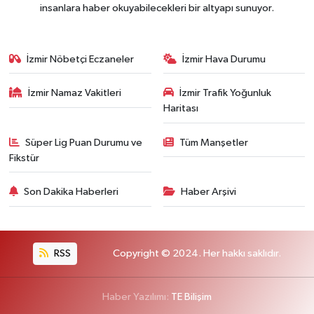
insanlara haber okuyabilecekleri bir altyapı sunuyor.
İzmir Nöbetçi Eczaneler
İzmir Hava Durumu
İzmir Namaz Vakitleri
İzmir Trafik Yoğunluk
Haritası
Süper Lig Puan Durumu ve
Tüm Manşetler
Fikstür
Son Dakika Haberleri
Haber Arşivi
RSS
Copyright © 2024. Her hakkı saklıdır.
Haber Yazılımı:
TE Bilişim