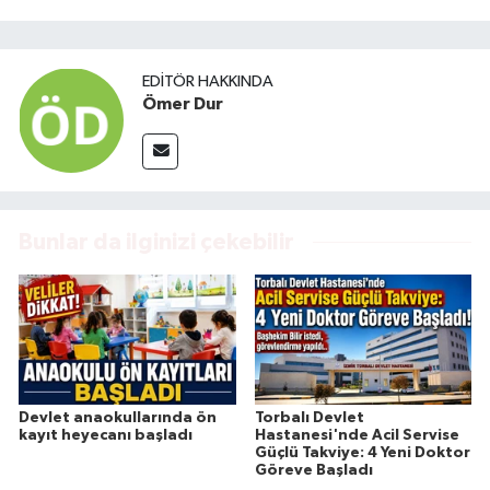
EDITÖR HAKKINDA
Ömer Dur
Bunlar da ilginizi çekebilir
Devlet anaokullarında ön
Torbalı Devlet
kayıt heyecanı başladı
Hastanesi'nde Acil Servise
Güçlü Takviye: 4 Yeni Doktor
Göreve Başladı