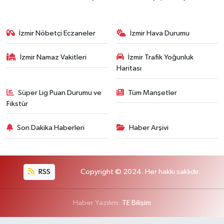
İzmir Nöbetçi Eczaneler
İzmir Hava Durumu
İzmir Namaz Vakitleri
İzmir Trafik Yoğunluk
Haritası
Süper Lig Puan Durumu ve
Tüm Manşetler
Fikstür
Son Dakika Haberleri
Haber Arşivi
RSS
Copyright © 2024. Her hakkı saklıdır.
Haber Yazılımı:
TE Bilişim