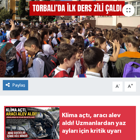
Paylaş
-
+
A
A
Klima açtı, aracı alev
aldı! Uzmanlardan yaz
ayları için kritik uyarı