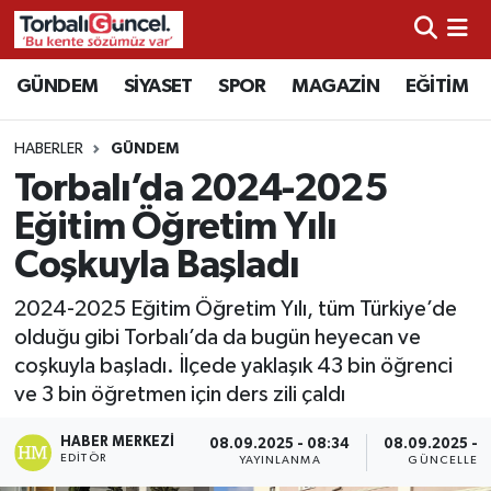
İzmir Nöbetçi Eczaneler
GÜNDEM
SİYASET
SPOR
MAGAZİN
EĞİTİM
İzmir Hava Durumu
HABERLER
GÜNDEM
Torbalı’da 2024-2025
İzmir Namaz Vakitleri
Eğitim Öğretim Yılı
İzmir Trafik Yoğunluk Haritası
Coşkuyla Başladı
Süper Lig Puan Durumu ve Fikstür
2024-2025 Eğitim Öğretim Yılı, tüm Türkiye’de
olduğu gibi Torbalı’da da bugün heyecan ve
Tüm Manşetler
coşkuyla başladı. İlçede yaklaşık 43 bin öğrenci
ve 3 bin öğretmen için ders zili çaldı
Son Dakika Haberleri
HABER MERKEZI
08.09.2025 - 08:34
08.09.2025 - 1
EDITÖR
YAYINLANMA
GÜNCELLEM
Haber Arşivi