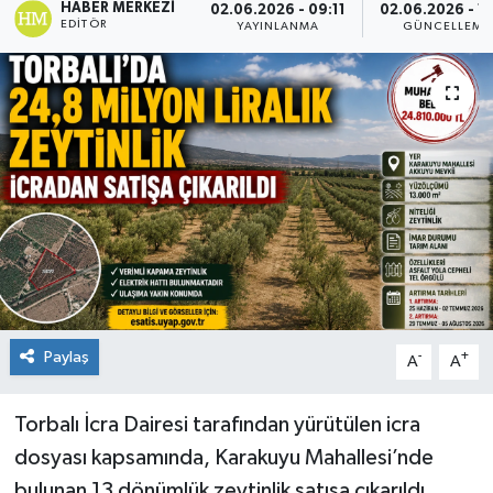
HABER MERKEZI
02.06.2026 - 09:11
02.06.2026 - 14
EDITÖR
YAYINLANMA
GÜNCELLEME
Paylaş
-
+
A
A
Torbalı İcra Dairesi tarafından yürütülen icra
dosyası kapsamında, Karakuyu Mahallesi’nde
bulunan 13 dönümlük zeytinlik satışa çıkarıldı.