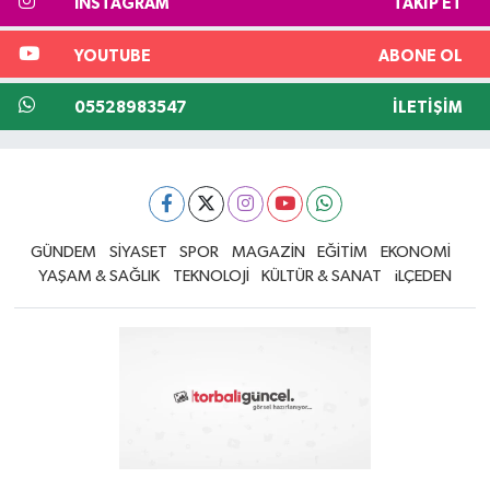
INSTAGRAM
TAKIP ET
YOUTUBE
ABONE OL
05528983547
İLETIŞIM
GÜNDEM
SİYASET
SPOR
MAGAZİN
EĞİTİM
EKONOMİ
YAŞAM & SAĞLIK
TEKNOLOJİ
KÜLTÜR & SANAT
iLÇEDEN