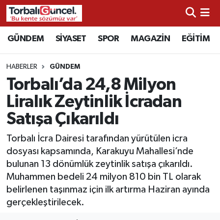
İzmir Nöbetçi Eczaneler
GÜNDEM
SİYASET
SPOR
MAGAZİN
EĞİTİM
İzmir Hava Durumu
HABERLER
GÜNDEM
Torbalı’da 24,8 Milyon
İzmir Namaz Vakitleri
Liralık Zeytinlik İcradan
İzmir Trafik Yoğunluk Haritası
Satışa Çıkarıldı
Süper Lig Puan Durumu ve Fikstür
Torbalı İcra Dairesi tarafından yürütülen icra
dosyası kapsamında, Karakuyu Mahallesi’nde
Tüm Manşetler
bulunan 13 dönümlük zeytinlik satışa çıkarıldı.
Muhammen bedeli 24 milyon 810 bin TL olarak
Son Dakika Haberleri
belirlenen taşınmaz için ilk artırma Haziran ayında
gerçekleştirilecek.
Haber Arşivi