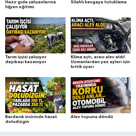
Hazır gıda çalışanlarına
Silahlı kavgaya tutuklama
hijyen eğitimi
Tarım işçisi çalışıyor
Klima açtı, aracı alev aldı!
dayıbaşı kazanıyor
Uzmanlardan yaz ayları için
kritik uyarı
Bardacık incirinde hasat
Alev topuna döndü
doludizgin