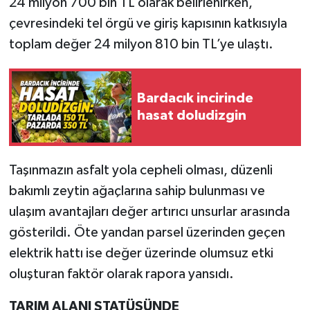
24 milyon 700 bin TL olarak belirlenirken,
çevresindeki tel örgü ve giriş kapısının katkısıyla
toplam değer 24 milyon 810 bin TL’ye ulaştı.
Bardacık incirinde
hasat doludizgin
Taşınmazın asfalt yola cepheli olması, düzenli
bakımlı zeytin ağaçlarına sahip bulunması ve
ulaşım avantajları değer artırıcı unsurlar arasında
gösterildi. Öte yandan parsel üzerinden geçen
elektrik hattı ise değer üzerinde olumsuz etki
oluşturan faktör olarak rapora yansıdı.
TARIM ALANI STATÜSÜNDE