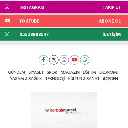
INSTAGRAM
TAKIP ET
YOUTUBE
ABONE OL
05528983547
İLETIŞIM
GÜNDEM
SİYASET
SPOR
MAGAZİN
EĞİTİM
EKONOMİ
YAŞAM & SAĞLIK
TEKNOLOJİ
KÜLTÜR & SANAT
iLÇEDEN