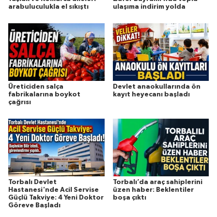
arabuluculukla el sıkıştı
ulaşıma indirim yolda
Üreticiden salça
Devlet anaokullarında ön
fabrikalarına boykot
kayıt heyecanı başladı
çağrısı
Torbalı Devlet
Torbalı’da araç sahiplerini
Hastanesi'nde Acil Servise
üzen haber: Beklentiler
Güçlü Takviye: 4 Yeni Doktor
boşa çıktı
Göreve Başladı