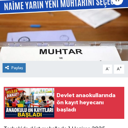
Paylaş
-
+
A
A
Devlet anaokullarında
ön kayıt heyecanı
başladı