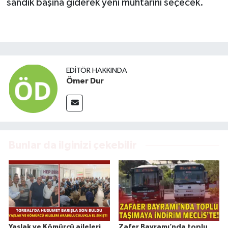
sandık başına giderek yeni muhtarını seçecek.
EDITÖR HAKKINDA
Ömer Dur
Bunlar da ilginizi çekebilir
Yaşlak ve Kömürcü aileleri
Zafer Bayramı’nda toplu