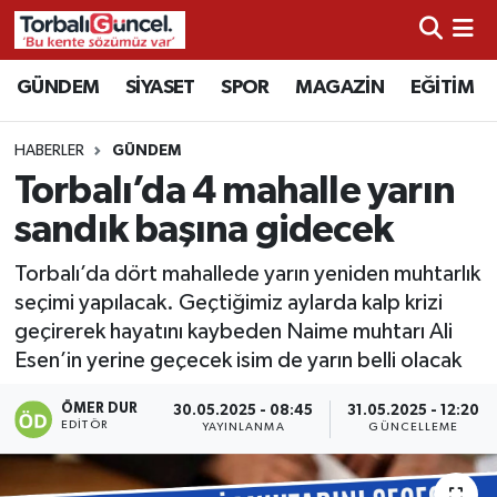
İzmir Nöbetçi Eczaneler
GÜNDEM
SİYASET
SPOR
MAGAZİN
EĞİTİM
İzmir Hava Durumu
HABERLER
GÜNDEM
Torbalı’da 4 mahalle yarın
İzmir Namaz Vakitleri
sandık başına gidecek
İzmir Trafik Yoğunluk Haritası
Torbalı’da dört mahallede yarın yeniden muhtarlık
seçimi yapılacak. Geçtiğimiz aylarda kalp krizi
Süper Lig Puan Durumu ve Fikstür
geçirerek hayatını kaybeden Naime muhtarı Ali
Esen’in yerine geçecek isim de yarın belli olacak
Tüm Manşetler
ÖMER DUR
30.05.2025 - 08:45
31.05.2025 - 12:20
Son Dakika Haberleri
EDITÖR
YAYINLANMA
GÜNCELLEME
Haber Arşivi