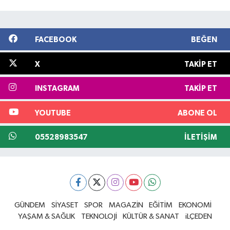
FACEBOOK
BEĞEN
X
TAKIP ET
INSTAGRAM
TAKIP ET
YOUTUBE
ABONE OL
05528983547
İLETIŞIM
GÜNDEM
SİYASET
SPOR
MAGAZİN
EĞİTİM
EKONOMİ
YAŞAM & SAĞLIK
TEKNOLOJİ
KÜLTÜR & SANAT
iLÇEDEN