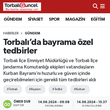
İzmir Nöbetçi Eczaneler
GÜNDEM
SİYASET
SPOR
MAGAZİN
EĞİTİM
İzmir Hava Durumu
HABERLER
GÜNDEM
Torbalı’da bayrama özel
İzmir Namaz Vakitleri
tedbirler
İzmir Trafik Yoğunluk Haritası
Torbalı İlçe Emniyet Müdürlüğü ve Torbalı İlçe
Jandarma Komutanlığı ekipleri vatandaşların
Süper Lig Puan Durumu ve Fikstür
Kurban Bayramı’nı huzurlu ve güven içinde
geçirebilmeleri için gerekli tüm tedbirleri aldı
Tüm Manşetler
#Torbalı
#Bayram
#Tedbir
#Kurban
Son Dakika Haberleri
ÖMER DUR
14.06.2024 - 09:08
14.06.2024 - 15:37
EDITÖR
Haber Arşivi
YAYINLANMA
GÜNCELLEME